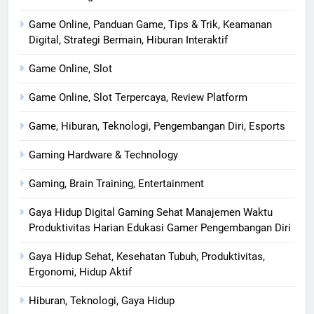
Game Online, Panduan Game, Tips & Trik, Keamanan
Digital, Strategi Bermain, Hiburan Interaktif
Game Online, Slot
Game Online, Slot Terpercaya, Review Platform
Game, Hiburan, Teknologi, Pengembangan Diri, Esports
Gaming Hardware & Technology
Gaming, Brain Training, Entertainment
Gaya Hidup Digital Gaming Sehat Manajemen Waktu
Produktivitas Harian Edukasi Gamer Pengembangan Diri
Gaya Hidup Sehat, Kesehatan Tubuh, Produktivitas,
Ergonomi, Hidup Aktif
Hiburan, Teknologi, Gaya Hidup