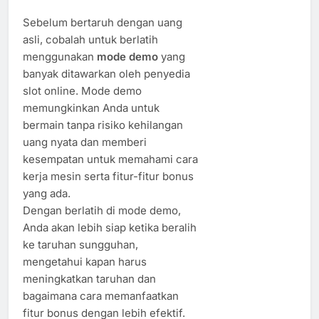
Sebelum bertaruh dengan uang
asli, cobalah untuk berlatih
menggunakan
mode demo
yang
banyak ditawarkan oleh penyedia
slot online. Mode demo
memungkinkan Anda untuk
bermain tanpa risiko kehilangan
uang nyata dan memberi
kesempatan untuk memahami cara
kerja mesin serta fitur-fitur bonus
yang ada.
Dengan berlatih di mode demo,
Anda akan lebih siap ketika beralih
ke taruhan sungguhan,
mengetahui kapan harus
meningkatkan taruhan dan
bagaimana cara memanfaatkan
fitur bonus dengan lebih efektif.