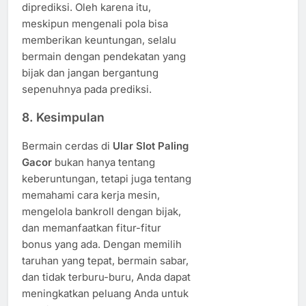
diprediksi. Oleh karena itu,
meskipun mengenali pola bisa
memberikan keuntungan, selalu
bermain dengan pendekatan yang
bijak dan jangan bergantung
sepenuhnya pada prediksi.
8.
Kesimpulan
Bermain cerdas di
Ular Slot Paling
Gacor
bukan hanya tentang
keberuntungan, tetapi juga tentang
memahami cara kerja mesin,
mengelola bankroll dengan bijak,
dan memanfaatkan fitur-fitur
bonus yang ada. Dengan memilih
taruhan yang tepat, bermain sabar,
dan tidak terburu-buru, Anda dapat
meningkatkan peluang Anda untuk