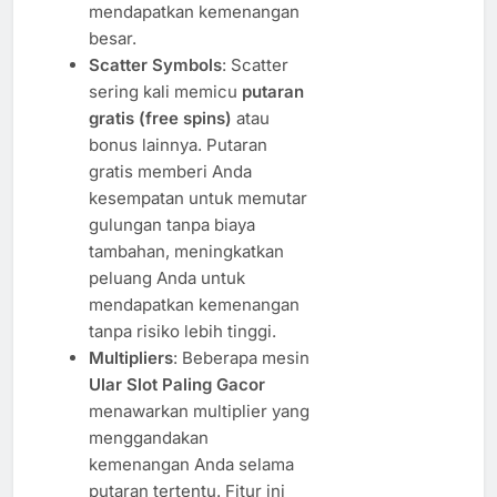
mendapatkan kemenangan
besar.
Scatter Symbols
: Scatter
sering kali memicu
putaran
gratis (free spins)
atau
bonus lainnya. Putaran
gratis memberi Anda
kesempatan untuk memutar
gulungan tanpa biaya
tambahan, meningkatkan
peluang Anda untuk
mendapatkan kemenangan
tanpa risiko lebih tinggi.
Multipliers
: Beberapa mesin
Ular Slot Paling Gacor
menawarkan multiplier yang
menggandakan
kemenangan Anda selama
putaran tertentu. Fitur ini