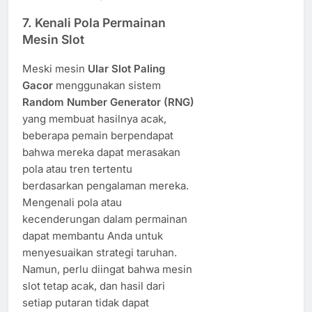
7.
Kenali Pola Permainan
Mesin Slot
Meski mesin
Ular Slot Paling
Gacor
menggunakan sistem
Random Number Generator (RNG)
yang membuat hasilnya acak,
beberapa pemain berpendapat
bahwa mereka dapat merasakan
pola atau tren tertentu
berdasarkan pengalaman mereka.
Mengenali pola atau
kecenderungan dalam permainan
dapat membantu Anda untuk
menyesuaikan strategi taruhan.
Namun, perlu diingat bahwa mesin
slot tetap acak, dan hasil dari
setiap putaran tidak dapat