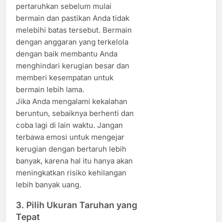
pertaruhkan sebelum mulai
bermain dan pastikan Anda tidak
melebihi batas tersebut. Bermain
dengan anggaran yang terkelola
dengan baik membantu Anda
menghindari kerugian besar dan
memberi kesempatan untuk
bermain lebih lama.
Jika Anda mengalami kekalahan
beruntun, sebaiknya berhenti dan
coba lagi di lain waktu. Jangan
terbawa emosi untuk mengejar
kerugian dengan bertaruh lebih
banyak, karena hal itu hanya akan
meningkatkan risiko kehilangan
lebih banyak uang.
3.
Pilih Ukuran Taruhan yang
Tepat