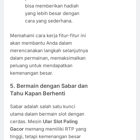
bisa memberikan hadiah
yang lebih besar dengan
cara yang sederhana.
Memahami cara kerja fitur-fitur ini
akan membantu Anda dalam
merencanakan langkah selanjutnya
dalam permainan, memaksimalkan
peluang untuk mendapatkan
kemenangan besar.
5.
Bermain dengan Sabar dan
Tahu Kapan Berhenti
Sabar adalah salah satu kunci
utama dalam bermain slot dengan
cerdas. Mesin
Ular Slot Paling
Gacor
memang memiliki RTP yang
tinggi, tetapi kemenangan besar