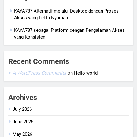
KAYA787 Alternatif melalui Desktop dengan Proses
Akses yang Lebih Nyaman
KAYA787 sebagai Platform dengan Pengalaman Akses
yang Konsisten
Recent Comments
A WordPress Commenter
on
Hello world!
Archives
July 2026
June 2026
May 2026