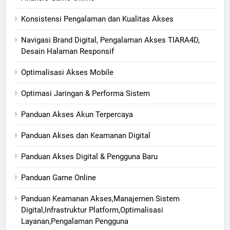
Konsistensi Pengalaman dan Kualitas Akses
Navigasi Brand Digital, Pengalaman Akses TIARA4D,
Desain Halaman Responsif
Optimalisasi Akses Mobile
Optimasi Jaringan & Performa Sistem
Panduan Akses Akun Terpercaya
Panduan Akses dan Keamanan Digital
Panduan Akses Digital & Pengguna Baru
Panduan Game Online
Panduan Keamanan Akses,Manajemen Sistem
Digital,Infrastruktur Platform,Optimalisasi
Layanan,Pengalaman Pengguna