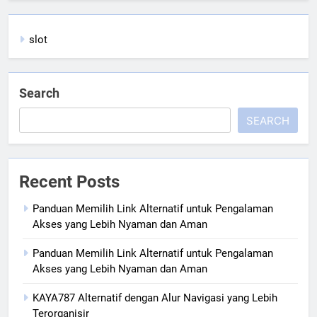
slot
Search
SEARCH
Recent Posts
Panduan Memilih Link Alternatif untuk Pengalaman
Akses yang Lebih Nyaman dan Aman
Panduan Memilih Link Alternatif untuk Pengalaman
Akses yang Lebih Nyaman dan Aman
KAYA787 Alternatif dengan Alur Navigasi yang Lebih
Terorganisir