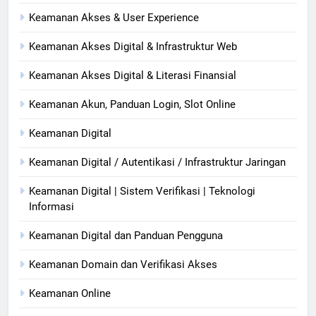
Keamanan Akses & User Experience
Keamanan Akses Digital & Infrastruktur Web
Keamanan Akses Digital & Literasi Finansial
Keamanan Akun, Panduan Login, Slot Online
Keamanan Digital
Keamanan Digital / Autentikasi / Infrastruktur Jaringan
Keamanan Digital | Sistem Verifikasi | Teknologi
Informasi
Keamanan Digital dan Panduan Pengguna
Keamanan Domain dan Verifikasi Akses
Keamanan Online