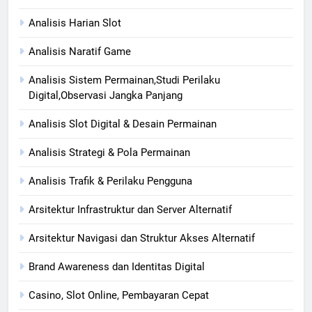
Analisis Harian Slot
Analisis Naratif Game
Analisis Sistem Permainan,Studi Perilaku
Digital,Observasi Jangka Panjang
Analisis Slot Digital & Desain Permainan
Analisis Strategi & Pola Permainan
Analisis Trafik & Perilaku Pengguna
Arsitektur Infrastruktur dan Server Alternatif
Arsitektur Navigasi dan Struktur Akses Alternatif
Brand Awareness dan Identitas Digital
Casino, Slot Online, Pembayaran Cepat