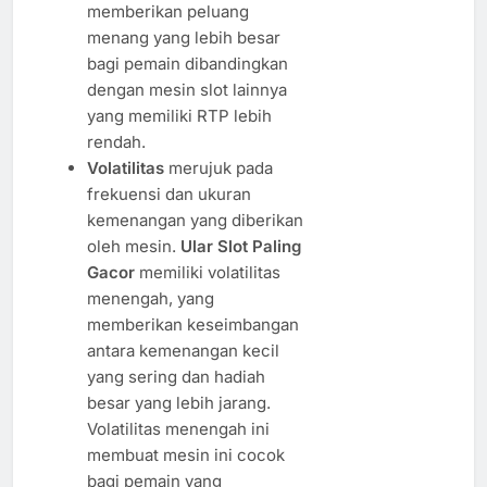
memberikan peluang
menang yang lebih besar
bagi pemain dibandingkan
dengan mesin slot lainnya
yang memiliki RTP lebih
rendah.
Volatilitas
merujuk pada
frekuensi dan ukuran
kemenangan yang diberikan
oleh mesin.
Ular Slot Paling
Gacor
memiliki volatilitas
menengah, yang
memberikan keseimbangan
antara kemenangan kecil
yang sering dan hadiah
besar yang lebih jarang.
Volatilitas menengah ini
membuat mesin ini cocok
bagi pemain yang