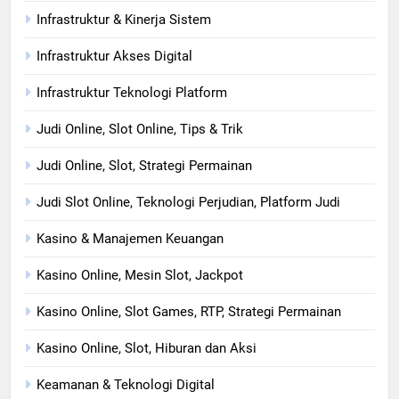
Infrastruktur & Kinerja Sistem
Infrastruktur Akses Digital
Infrastruktur Teknologi Platform
Judi Online, Slot Online, Tips & Trik
Judi Online, Slot, Strategi Permainan
Judi Slot Online, Teknologi Perjudian, Platform Judi
Kasino & Manajemen Keuangan
Kasino Online, Mesin Slot, Jackpot
Kasino Online, Slot Games, RTP, Strategi Permainan
Kasino Online, Slot, Hiburan dan Aksi
Keamanan & Teknologi Digital