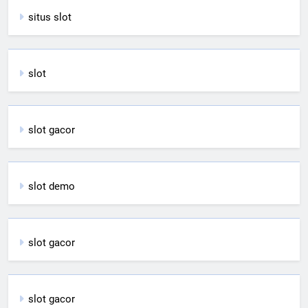
situs slot
slot
slot gacor
slot demo
slot gacor
slot gacor