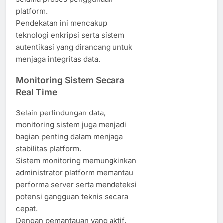
platform.
Pendekatan ini mencakup
teknologi enkripsi serta sistem
autentikasi yang dirancang untuk
menjaga integritas data.
Monitoring Sistem Secara
Real Time
Selain perlindungan data,
monitoring sistem juga menjadi
bagian penting dalam menjaga
stabilitas platform.
Sistem monitoring memungkinkan
administrator platform memantau
performa server serta mendeteksi
potensi gangguan teknis secara
cepat.
Dengan pemantauan yang aktif,