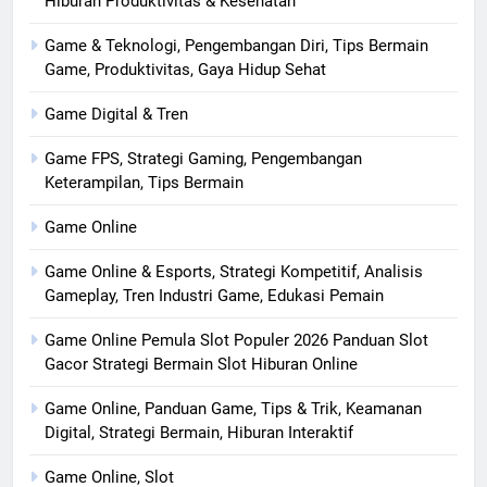
Hiburan Produktivitas & Kesehatan
Game & Teknologi, Pengembangan Diri, Tips Bermain
Game, Produktivitas, Gaya Hidup Sehat
Game Digital & Tren
Game FPS, Strategi Gaming, Pengembangan
Keterampilan, Tips Bermain
Game Online
Game Online & Esports, Strategi Kompetitif, Analisis
Gameplay, Tren Industri Game, Edukasi Pemain
Game Online Pemula Slot Populer 2026 Panduan Slot
Gacor Strategi Bermain Slot Hiburan Online
Game Online, Panduan Game, Tips & Trik, Keamanan
Digital, Strategi Bermain, Hiburan Interaktif
Game Online, Slot