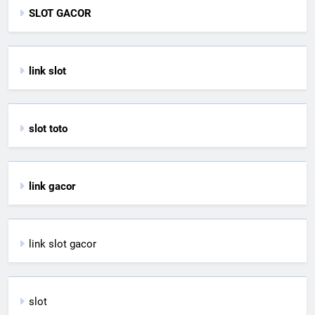
SLOT GACOR
link slot
slot toto
link gacor
link slot gacor
slot