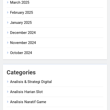
March 2025
February 2025
January 2025
December 2024
November 2024
October 2024
Categories
Analisis & Strategi Digital
Analisis Harian Slot
Analisis Naratif Game