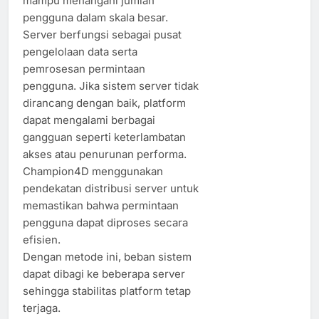
mampu menangani jumlah
pengguna dalam skala besar.
Server berfungsi sebagai pusat
pengelolaan data serta
pemrosesan permintaan
pengguna. Jika sistem server tidak
dirancang dengan baik, platform
dapat mengalami berbagai
gangguan seperti keterlambatan
akses atau penurunan performa.
Champion4D menggunakan
pendekatan distribusi server untuk
memastikan bahwa permintaan
pengguna dapat diproses secara
efisien.
Dengan metode ini, beban sistem
dapat dibagi ke beberapa server
sehingga stabilitas platform tetap
terjaga.