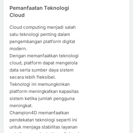
Pemanfaatan Teknologi
Cloud
Cloud computing menjadi salah
satu teknologi penting dalam
pengembangan platform digital
modern.
Dengan memanfaatkan teknologi
cloud, platform dapat mengelola
data serta sumber daya sistem
secara lebih fleksibel.
Teknologi ini memungkinkan
platform meningkatkan kapasitas
sistem ketika jumlah pengguna
meningkat.
Champion4D memanfaatkan
pendekatan teknologi seperti ini
untuk menjaga stabilitas layanan