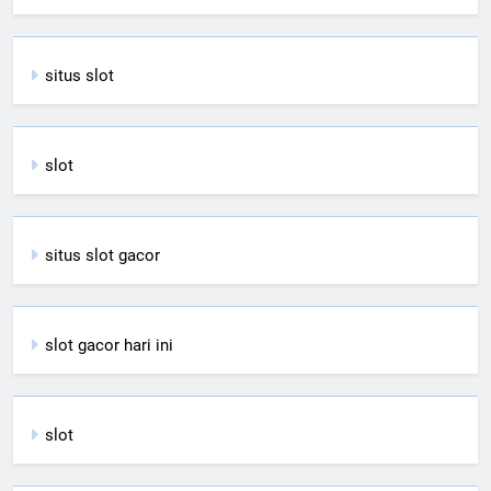
situs slot
slot
situs slot gacor
slot gacor hari ini
slot