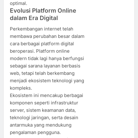
optimal.
Evolusi Platform Online
dalam Era Digital
Perkembangan internet telah
membawa perubahan besar dalam
cara berbagai platform digital
beroperasi. Platform online
modern tidak lagi hanya berfungsi
sebagai sarana layanan berbasis
web, tetapi telah berkembang
menjadi ekosistem teknologi yang
kompleks.
Ekosistem ini mencakup berbagai
komponen seperti infrastruktur
server, sistem keamanan data,
teknologi jaringan, serta desain
antarmuka yang mendukung
pengalaman pengguna.