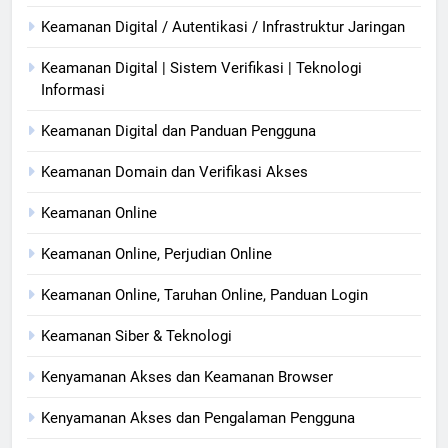
Keamanan Digital / Autentikasi / Infrastruktur Jaringan
Keamanan Digital | Sistem Verifikasi | Teknologi
Informasi
Keamanan Digital dan Panduan Pengguna
Keamanan Domain dan Verifikasi Akses
Keamanan Online
Keamanan Online, Perjudian Online
Keamanan Online, Taruhan Online, Panduan Login
Keamanan Siber & Teknologi
Kenyamanan Akses dan Keamanan Browser
Kenyamanan Akses dan Pengalaman Pengguna