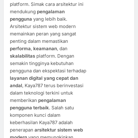
platform. Simak cara arsitektur ini
mendukung
pengalaman
pengguna
yang lebih baik.
Arsitektur sistem web modern
memainkan peran yang sangat
penting dalam memastikan
performa
,
keamanan
, dan
skalabilitas
platform. Dengan
semakin tingginya kebutuhan
pengguna dan ekspektasi terhadap
layanan digital yang cepat dan
andal
, Kaya787 terus berinvestasi
dalam teknologi terkini untuk
memberikan
pengalaman
pengguna terbaik
. Salah satu
komponen kunci dalam
keberhasilan Kaya787 adalah
penerapan
arsitektur sistem web
modern
yang memungkinkan