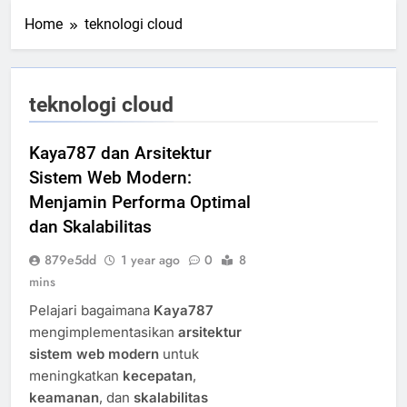
Home
teknologi cloud
teknologi cloud
Kaya787 dan Arsitektur
Sistem Web Modern:
Menjamin Performa Optimal
dan Skalabilitas
879e5dd
1 year ago
0
8
mins
Pelajari bagaimana
Kaya787
mengimplementasikan
arsitektur
sistem web modern
untuk
meningkatkan
kecepatan
,
keamanan
, dan
skalabilitas