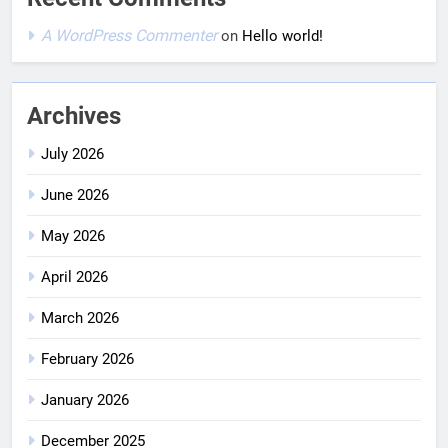
A WordPress Commenter
on
Hello world!
Archives
July 2026
June 2026
May 2026
April 2026
March 2026
February 2026
January 2026
December 2025