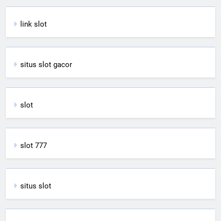
link slot
situs slot gacor
slot
slot 777
situs slot