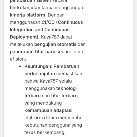
pembaruan sistem
secara
berkelanjutan
tanpa mengganggu
kinerja platform
. Dengan
menggunakan
CI/CD (Continuous
Integration and Continuous
Deployment)
, Kaya787 dapat
melakukan
pengujian otomatis
dan
penerapan fitur baru
secara lebih
efisien.
Keuntungan
:
Pembaruan
berkelanjutan
memastikan
bahwa Kaya787 selalu
menggunakan
teknologi
terbaru
dan
fitur terbaru
,
yang mendukung
kemampuan adaptasi
platform dalam memenuhi
kebutuhan pengguna yang
terus berkembang.