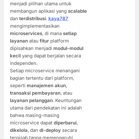
menjadi pilihan utama untuk
membangun aplikasi yang
scalable
dan
terdistribusi
.
kaya787
mengimplementasikan
microservices
, di mana
setiap
layanan
atau
fitur
platform
dipisahkan menjadi
modul-modul
kecil
yang dapat berjalan secara
independen.
Setiap microservice menangani
bagian tertentu dari platform,
seperti
manajemen akun
,
transaksi pembayaran
, atau
layanan pelanggan
. Keuntungan
utama dari pendekatan ini adalah
bahwa masing-masing
microservice dapat
diperbarui
,
dikelola
, dan
di-deploy
secara
terpisah tanpa memengaruhi