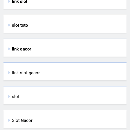
link slot
slot toto
link gacor
link slot gacor
slot
Slot Gacor