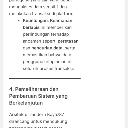
mengakses data sensitif dan
melakukan transaksi di platform.
Keuntungan
:
Keamanan
berlapis
ini memberikan
perlindungan terhadap
ancaman seperti
peretasan
dan
pencurian data
, serta
memastikan bahwa data
pengguna tetap aman di
seluruh proses transaksi.
4.
Pemeliharaan dan
Pembaruan Sistem yang
Berkelanjutan
Arsitektur modern Kaya787
dirancang untuk mendukung