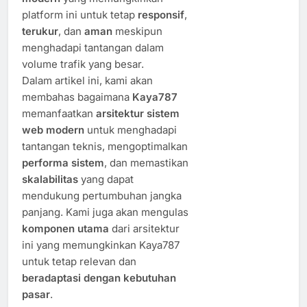
platform ini untuk tetap
responsif
,
terukur
, dan
aman
meskipun
menghadapi tantangan dalam
volume trafik yang besar.
Dalam artikel ini, kami akan
membahas bagaimana
Kaya787
memanfaatkan
arsitektur sistem
web modern
untuk menghadapi
tantangan teknis, mengoptimalkan
performa sistem
, dan memastikan
skalabilitas
yang dapat
mendukung pertumbuhan jangka
panjang. Kami juga akan mengulas
komponen utama
dari arsitektur
ini yang memungkinkan Kaya787
untuk tetap relevan dan
beradaptasi dengan kebutuhan
pasar
.