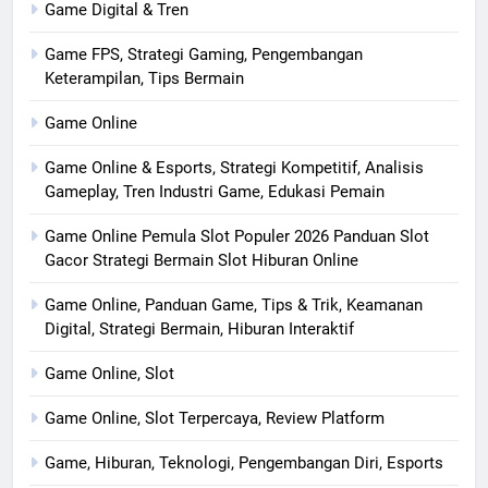
Game Digital & Tren
Game FPS, Strategi Gaming, Pengembangan
Keterampilan, Tips Bermain
Game Online
Game Online & Esports, Strategi Kompetitif, Analisis
Gameplay, Tren Industri Game, Edukasi Pemain
Game Online Pemula Slot Populer 2026 Panduan Slot
Gacor Strategi Bermain Slot Hiburan Online
Game Online, Panduan Game, Tips & Trik, Keamanan
Digital, Strategi Bermain, Hiburan Interaktif
Game Online, Slot
Game Online, Slot Terpercaya, Review Platform
Game, Hiburan, Teknologi, Pengembangan Diri, Esports