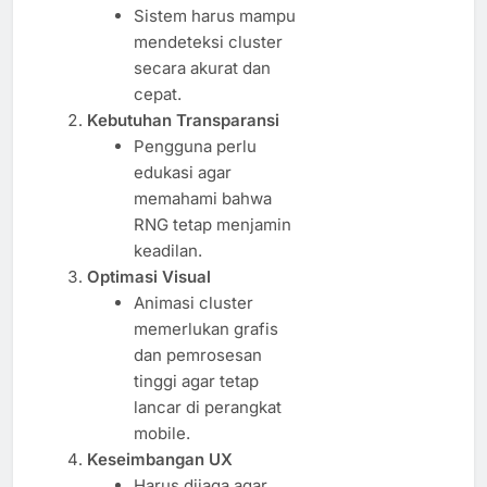
Sistem harus mampu
mendeteksi cluster
secara akurat dan
cepat.
Kebutuhan Transparansi
Pengguna perlu
edukasi agar
memahami bahwa
RNG tetap menjamin
keadilan.
Optimasi Visual
Animasi cluster
memerlukan grafis
dan pemrosesan
tinggi agar tetap
lancar di perangkat
mobile.
Keseimbangan UX
Harus dijaga agar