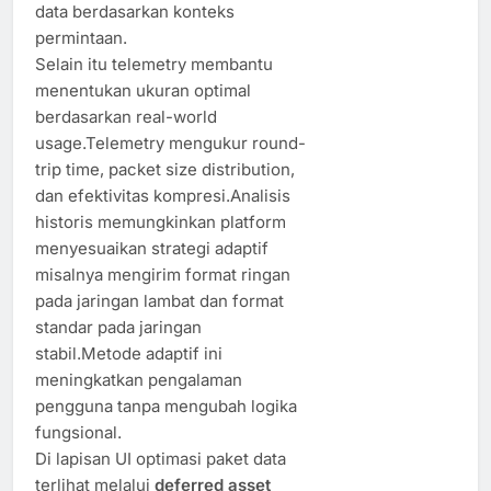
data berdasarkan konteks
permintaan.
Selain itu telemetry membantu
menentukan ukuran optimal
berdasarkan real-world
usage.Telemetry mengukur round-
trip time, packet size distribution,
dan efektivitas kompresi.Analisis
historis memungkinkan platform
menyesuaikan strategi adaptif
misalnya mengirim format ringan
pada jaringan lambat dan format
standar pada jaringan
stabil.Metode adaptif ini
meningkatkan pengalaman
pengguna tanpa mengubah logika
fungsional.
Di lapisan UI optimasi paket data
terlihat melalui
deferred asset