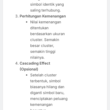
simbol identik yang
saling terhubung.
Perhitungan Kemenangan
Nilai kemenangan
ditentukan
berdasarkan ukuran
cluster. Semakin
besar cluster,
semakin tinggi
nilainya.
Cascading Effect
(Opsional)
Setelah cluster
terbentuk, simbol
biasanya hilang dan
diganti simbol baru,
menciptakan peluang
kemenangan