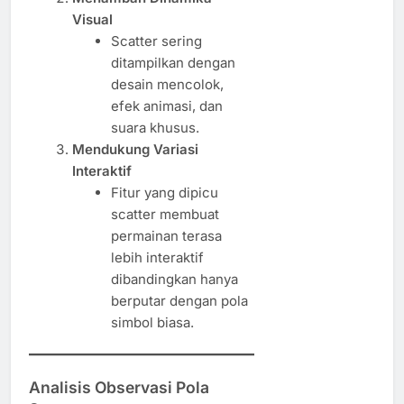
Visual
Scatter sering
ditampilkan dengan
desain mencolok,
efek animasi, dan
suara khusus.
Mendukung Variasi
Interaktif
Fitur yang dipicu
scatter membuat
permainan terasa
lebih interaktif
dibandingkan hanya
berputar dengan pola
simbol biasa.
Analisis Observasi Pola