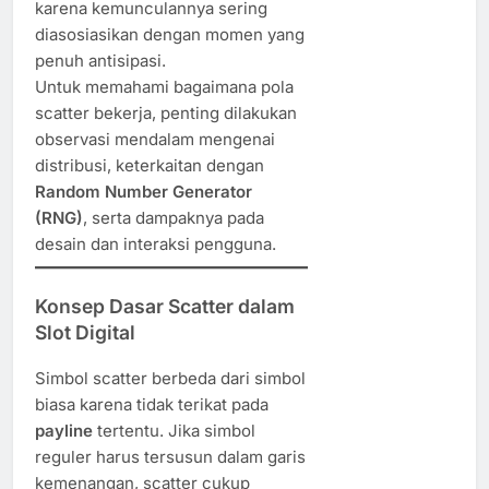
karena kemunculannya sering
diasosiasikan dengan momen yang
penuh antisipasi.
Untuk memahami bagaimana pola
scatter bekerja, penting dilakukan
observasi mendalam mengenai
distribusi, keterkaitan dengan
Random Number Generator
(RNG)
, serta dampaknya pada
desain dan interaksi pengguna.
Konsep Dasar Scatter dalam
Slot Digital
Simbol scatter berbeda dari simbol
biasa karena tidak terikat pada
payline
tertentu. Jika simbol
reguler harus tersusun dalam garis
kemenangan, scatter cukup