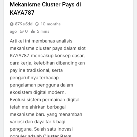
Mekanisme Cluster Pays di
KAYA787
879e5dd
10 months
ago
0
5 mins
Artikel ini membahas analisis
mekanisme cluster pays dalam slot
KAYA787, mencakup konsep dasar,
cara kerja, kelebihan dibandingkan
payline tradisional, serta
pengaruhnya terhadap
pengalaman pengguna dalam
ekosistem digital modern.
Evolusi sistem permainan digital
telah melahirkan berbagai
mekanisme baru yang menambah
variasi dan daya tarik bagi
pengguna. Salah satu inovasi
populer adalah
Cluster Pays
,