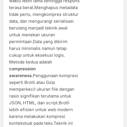
waktu lebih lama sehingga respons
terasa berat.Menghapus metadata
tidak perlu, mengkompres struktur
data, dan mengurangi serialisasi
berulang menjadi teknik awal
untuk menekan ukuran
permintaan.Data yang dikirim
harus minimalis namun tetap
cukup untuk eksekusi logis.
Metode kedua adalah
compression
awareness
.Penggunaan kompresi
seperti Brotli atau Gzip
memperkecil ukuran file dengan
rasio signifikan terutama untuk
JSON, HTML, dan script.Brotli
lebih efisien untuk web modern
karena melakukan kompresi
kontekstual pada teks.Teknik ini