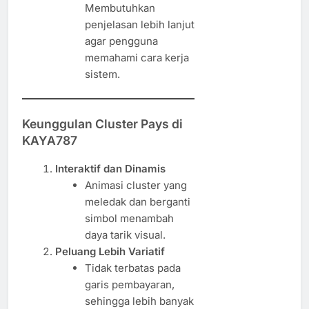
Membutuhkan
penjelasan lebih lanjut
agar pengguna
memahami cara kerja
sistem.
Keunggulan Cluster Pays di
KAYA787
Interaktif dan Dinamis
Animasi cluster yang
meledak dan berganti
simbol menambah
daya tarik visual.
Peluang Lebih Variatif
Tidak terbatas pada
garis pembayaran,
sehingga lebih banyak