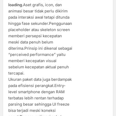
loading
.Aset grafis, icon, dan
animasi besar tidak perlu dikirim
pada interaksi awal tetapi ditunda
hingga fase sekunder.Penggunaan
placeholder atau skeleton screen
memberi persepsi kecepatan
meski data penuh belum
diterima.Prinsip ini dikenal sebagai
“perceived performance” yaitu
memberi kecepatan visual
sebelum kecepatan aktual penuh
tercapai.
Ukuran paket data juga berdampak
pada efisiensi perangkat.Entry-
level smartphone dengan RAM
terbatas lebih rentan terhadap
parsing besar sehingga UI freeze
bisa terjadi meski koneksi