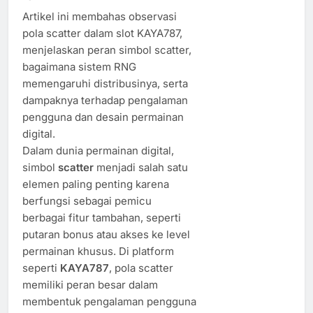
Artikel ini membahas observasi
pola scatter dalam slot KAYA787,
menjelaskan peran simbol scatter,
bagaimana sistem RNG
memengaruhi distribusinya, serta
dampaknya terhadap pengalaman
pengguna dan desain permainan
digital.
Dalam dunia permainan digital,
simbol
scatter
menjadi salah satu
elemen paling penting karena
berfungsi sebagai pemicu
berbagai fitur tambahan, seperti
putaran bonus atau akses ke level
permainan khusus. Di platform
seperti
KAYA787
, pola scatter
memiliki peran besar dalam
membentuk pengalaman pengguna