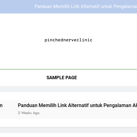
Panduan Memilih Link Alternatif untuk Pengala
KAYA787 Alternatif dengan
KAYA787 Alternatif melalui Desktop d
Panduan Memilih Link Alternatif untuk Pengala
ched Nerve Clinic
Panduan Memilih Link Alternatif untuk Pengala
i Anda Yang Menderita Nyeri Saraf Terjepit Di Pinched Nerve C
KAYA787 Alternatif dengan
SAMPLE PAGE
KAYA787 Alternatif melalui Desktop d
uan Memilih Link Alternatif untuk Pengalaman Akses yang 
ks Ago