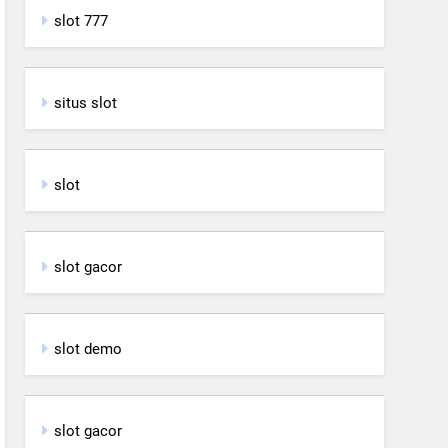
slot 777
situs slot
slot
slot gacor
slot demo
slot gacor