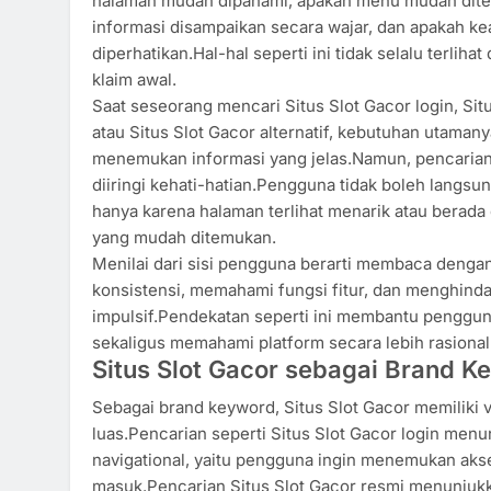
halaman mudah dipahami, apakah menu mudah dit
informasi disampaikan secara wajar, dan apakah k
diperhatikan.Hal-hal seperti ini tidak selalu terlihat
klaim awal.
Saat seseorang mencari Situs Slot Gacor login, Sit
atau Situs Slot Gacor alternatif, kebutuhan utaman
menemukan informasi yang jelas.Namun, pencarian 
diiringi kehati-hatian.Pengguna tidak boleh langs
hanya karena halaman terlihat menarik atau berada 
yang mudah ditemukan.
Menilai dari sisi pengguna berarti membaca denga
konsistensi, memahami fungsi fitur, dan menghinda
impulsif.Pendekatan seperti ini membantu pengg
sekaligus memahami platform secara lebih rasional
Situs Slot Gacor sebagai Brand Ke
Sebagai brand keyword, Situs Slot Gacor memiliki v
luas.Pencarian seperti Situs Slot Gacor login menu
navigational, yaitu pengguna ingin menemukan akse
masuk.Pencarian Situs Slot Gacor resmi menunjuk