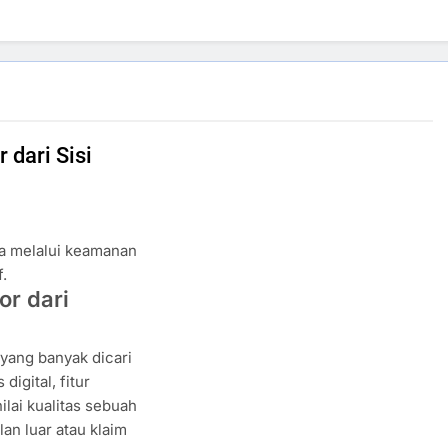
 dari Sisi
na melalui keamanan
f.
or dari
 yang banyak dicari
digital, fitur
ai kualitas sebuah
lan luar atau klaim