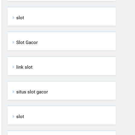
slot
Slot Gacor
link slot
situs slot gacor
slot