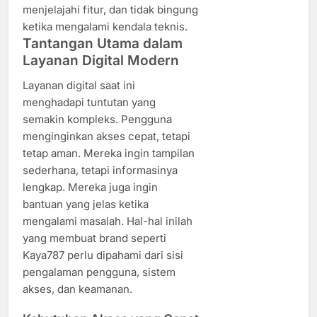
menjelajahi fitur, dan tidak bingung
ketika mengalami kendala teknis.
Tantangan Utama dalam
Layanan Digital Modern
Layanan digital saat ini
menghadapi tuntutan yang
semakin kompleks. Pengguna
menginginkan akses cepat, tetapi
tetap aman. Mereka ingin tampilan
sederhana, tetapi informasinya
lengkap. Mereka juga ingin
bantuan yang jelas ketika
mengalami masalah. Hal-hal inilah
yang membuat brand seperti
Kaya787 perlu dipahami dari sisi
pengalaman pengguna, sistem
akses, dan keamanan.