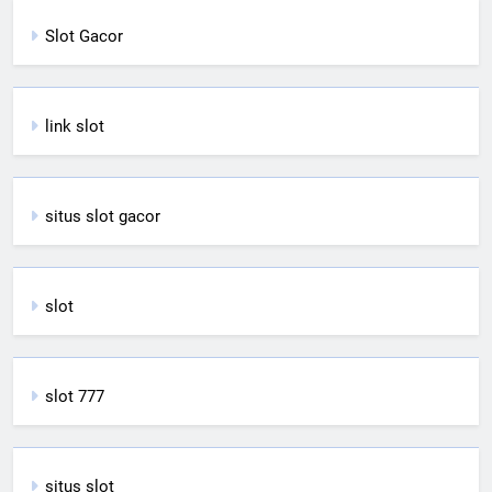
Slot Gacor
link slot
situs slot gacor
slot
slot 777
situs slot