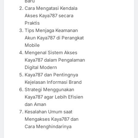
Baru
Cara Mengatasi Kendala
Akses Kaya787 secara
Praktis
Tips Menjaga Keamanan
Akun Kaya787 di Perangkat
Mobile
Mengenal Sistem Akses
Kaya787 dalam Pengalaman
Digital Modern
Kaya787 dan Pentingnya
Kejelasan Informasi Brand
Strategi Menggunakan
Kaya787 agar Lebih Efisien
dan Aman
Kesalahan Umum saat
Mengakses Kaya787 dan
Cara Menghindarinya