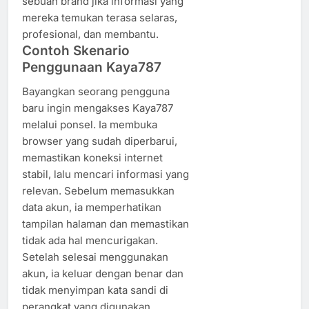
sebuah brand jika informasi yang
mereka temukan terasa selaras,
profesional, dan membantu.
Contoh Skenario
Penggunaan Kaya787
Bayangkan seorang pengguna
baru ingin mengakses Kaya787
melalui ponsel. Ia membuka
browser yang sudah diperbarui,
memastikan koneksi internet
stabil, lalu mencari informasi yang
relevan. Sebelum memasukkan
data akun, ia memperhatikan
tampilan halaman dan memastikan
tidak ada hal mencurigakan.
Setelah selesai menggunakan
akun, ia keluar dengan benar dan
tidak menyimpan kata sandi di
perangkat yang digunakan