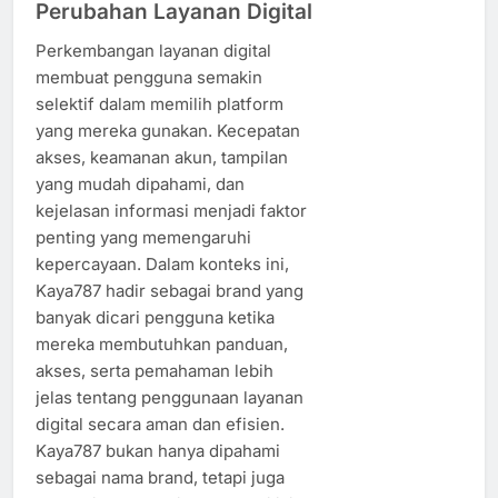
Perubahan Layanan Digital
Perkembangan layanan digital
membuat pengguna semakin
selektif dalam memilih platform
yang mereka gunakan. Kecepatan
akses, keamanan akun, tampilan
yang mudah dipahami, dan
kejelasan informasi menjadi faktor
penting yang memengaruhi
kepercayaan. Dalam konteks ini,
Kaya787 hadir sebagai brand yang
banyak dicari pengguna ketika
mereka membutuhkan panduan,
akses, serta pemahaman lebih
jelas tentang penggunaan layanan
digital secara aman dan efisien.
Kaya787 bukan hanya dipahami
sebagai nama brand, tetapi juga