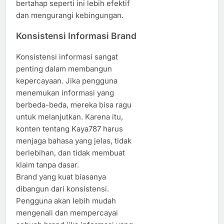
bertahap seperti ini lebih efektif
dan mengurangi kebingungan.
Konsistensi Informasi Brand
Konsistensi informasi sangat
penting dalam membangun
kepercayaan. Jika pengguna
menemukan informasi yang
berbeda-beda, mereka bisa ragu
untuk melanjutkan. Karena itu,
konten tentang Kaya787 harus
menjaga bahasa yang jelas, tidak
berlebihan, dan tidak membuat
klaim tanpa dasar.
Brand yang kuat biasanya
dibangun dari konsistensi.
Pengguna akan lebih mudah
mengenali dan mempercayai