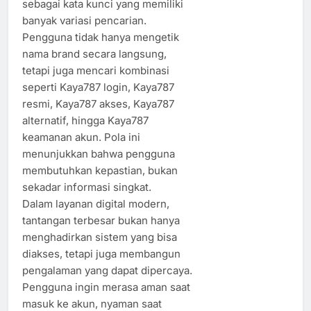
sebagai kata kunci yang memiliki
banyak variasi pencarian.
Pengguna tidak hanya mengetik
nama brand secara langsung,
tetapi juga mencari kombinasi
seperti Kaya787 login, Kaya787
resmi, Kaya787 akses, Kaya787
alternatif, hingga Kaya787
keamanan akun. Pola ini
menunjukkan bahwa pengguna
membutuhkan kepastian, bukan
sekadar informasi singkat.
Dalam layanan digital modern,
tantangan terbesar bukan hanya
menghadirkan sistem yang bisa
diakses, tetapi juga membangun
pengalaman yang dapat dipercaya.
Pengguna ingin merasa aman saat
masuk ke akun, nyaman saat