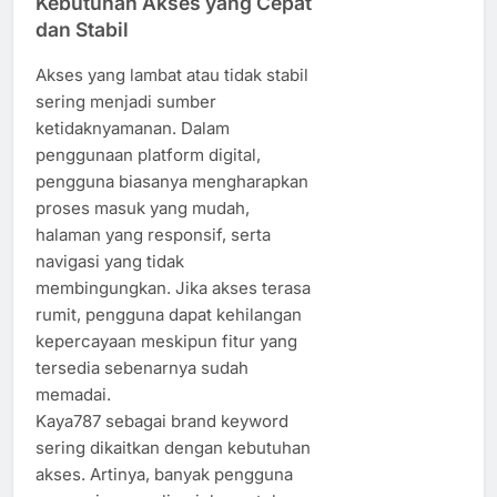
Kebutuhan Akses yang Cepat
dan Stabil
Akses yang lambat atau tidak stabil
sering menjadi sumber
ketidaknyamanan. Dalam
penggunaan platform digital,
pengguna biasanya mengharapkan
proses masuk yang mudah,
halaman yang responsif, serta
navigasi yang tidak
membingungkan. Jika akses terasa
rumit, pengguna dapat kehilangan
kepercayaan meskipun fitur yang
tersedia sebenarnya sudah
memadai.
Kaya787 sebagai brand keyword
sering dikaitkan dengan kebutuhan
akses. Artinya, banyak pengguna