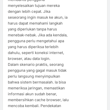
menyelesaikan tujuan mereka
dengan lebih cepat. Jika
seseorang ingin masuk ke akun, ia
harus dapat memahami langkah
yang diperlukan tanpa harus
menebak-nebak. Jika ada kendala,
pengguna perlu mengetahui apa
yang harus diperiksa terlebih
dahulu, seperti koneksi internet,
browser, atau data login.
Dalam skenario praktis, seorang
pengguna yang gagal masuk tidak
perlu langsung menyimpulkan
bahwa sistem bermasalah. Ia bisa
memeriksa jaringan, memastikan
informasi akun sudah benar,
membersihkan cache browser, lalu
mencoba kembali. Pendekatan