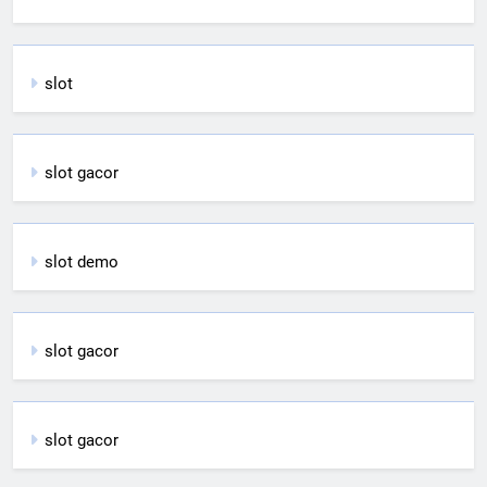
slot
slot gacor
slot demo
slot gacor
slot gacor