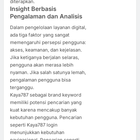
diterapkan.
Insight Berbasis
Pengalaman dan Analisis
Dalam pengelolaan layanan digital,
ada tiga faktor yang sangat
memengaruhi persepsi pengguna:
akses, keamanan, dan kejelasan.
Jika ketiganya berjalan selaras,
pengguna akan merasa lebih
nyaman. Jika salah satunya lemah,
pengalaman pengguna bisa
terganggu.
Kaya787 sebagai brand keyword
memiliki potensi pencarian yang
kuat karena mencakup banyak
kebutuhan pengguna. Pencarian
seperti Kaya787 login
menunjukkan kebutuhan
navigasional. Pencarian seperti