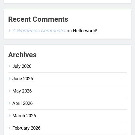
Recent Comments
A WordPress Commenter
on
Hello world!
Archives
July 2026
June 2026
May 2026
April 2026
March 2026
February 2026