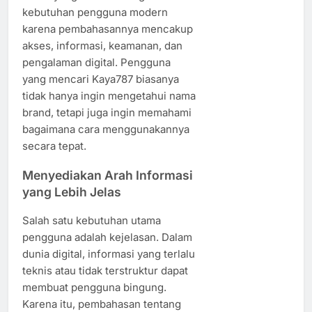
kebutuhan pengguna modern
karena pembahasannya mencakup
akses, informasi, keamanan, dan
pengalaman digital. Pengguna
yang mencari Kaya787 biasanya
tidak hanya ingin mengetahui nama
brand, tetapi juga ingin memahami
bagaimana cara menggunakannya
secara tepat.
Menyediakan Arah Informasi
yang Lebih Jelas
Salah satu kebutuhan utama
pengguna adalah kejelasan. Dalam
dunia digital, informasi yang terlalu
teknis atau tidak terstruktur dapat
membuat pengguna bingung.
Karena itu, pembahasan tentang