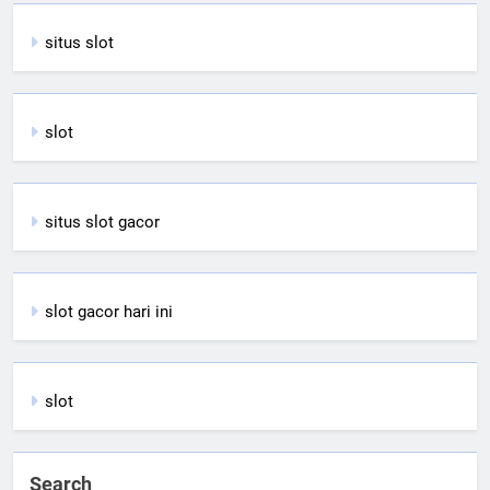
situs slot
slot
situs slot gacor
slot gacor hari ini
slot
Search