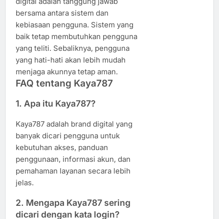
digital adalah tanggung jawab
bersama antara sistem dan
kebiasaan pengguna. Sistem yang
baik tetap membutuhkan pengguna
yang teliti. Sebaliknya, pengguna
yang hati-hati akan lebih mudah
menjaga akunnya tetap aman.
FAQ tentang Kaya787
1. Apa itu Kaya787?
Kaya787 adalah brand digital yang
banyak dicari pengguna untuk
kebutuhan akses, panduan
penggunaan, informasi akun, dan
pemahaman layanan secara lebih
jelas.
2. Mengapa Kaya787 sering
dicari dengan kata login?