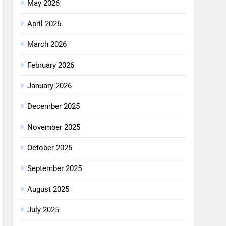
May 2026
April 2026
March 2026
February 2026
January 2026
December 2025
November 2025
October 2025
September 2025
August 2025
July 2025