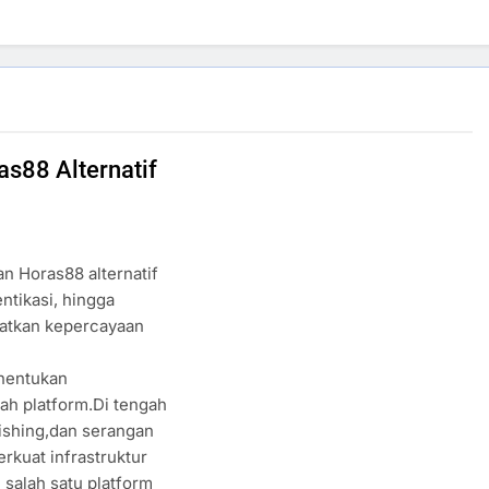
s88 Alternatif
n Horas88 alternatif
ntikasi, hingga
katkan kepercayaan
enentukan
ah platform.Di tengah
ishing,dan serangan
rkuat infrastruktur
 salah satu platform