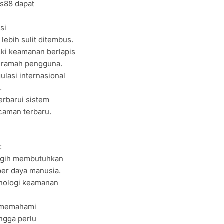
as88 dapat
si
lebih sulit ditembus.
i keamanan berlapis
n ramah pengguna.
lasi internasional
.
barui sistem
caman terbaru.
:
ggih membutuhkan
ber daya manusia.
knologi keamanan
 memahami
ngga perlu