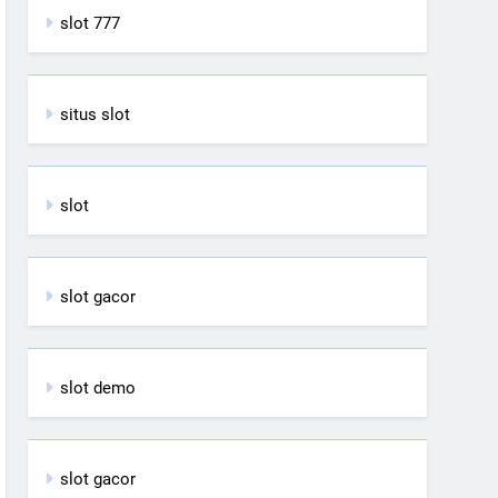
slot 777
situs slot
slot
slot gacor
slot demo
slot gacor