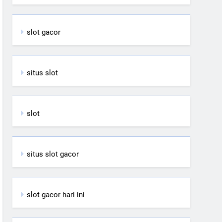
slot gacor
situs slot
slot
situs slot gacor
slot gacor hari ini