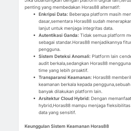
Jika dibandingkan dengan platform digital lain,ter
penting yang membedakan Horas88 alternatif:
Enkripsi Data:
Beberapa platform masih men
dasar,sementara Horas88 sudah menerapkan 
lanjut untuk menjaga integritas data.
Autentikasi Ganda:
Tidak semua platform 
sebagai standar.Horas88 menjadikannya fitu
pengguna.
Sistem Deteksi Anomali:
Platform lain cen
audit berkala,sedangkan Horas88 menggunak
time yang lebih proaktif.
Transparansi Keamanan:
Horas88 memberik
keamanan berkala kepada pengguna,sebuah
banyak dilakukan platform lain.
Arsitektur Cloud Hybrid:
Dengan memanfaat
hybrid,Horas88 mampu menjaga fleksibilita
data yang sensitif.
Keunggulan Sistem Keamanan Horas88