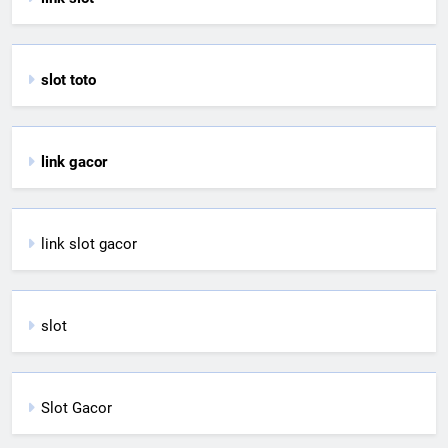
slot toto
link gacor
link slot gacor
slot
Slot Gacor