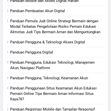
Panduan Mobile dan Akses Digital Harian
Panduan Pembuatan Akun Digital
Panduan Pemula Judi Online Strategi Bermain dengan
Modal Terbatas Pengelolaan Risiko Pemain Edukasi
Aktivitas Judi Tips Bermain Aman dan Menguntungkan
Panduan Pengguna & Teknologi Akses Digital
Panduan Pengguna Digital
Panduan Pengguna, Edukasi Teknologi, Manajemen
Akun, Navigasi Platform
Panduan Pengguna, Teknologi, Keamanan Akun
Panduan Penggunaan Situs Keamanan Akun Edukasi
Pemain Online Tips Bermain Aman Informasi Situs
Kaya787
Panduan Registrasi Mobile dan Tampilan Responsif