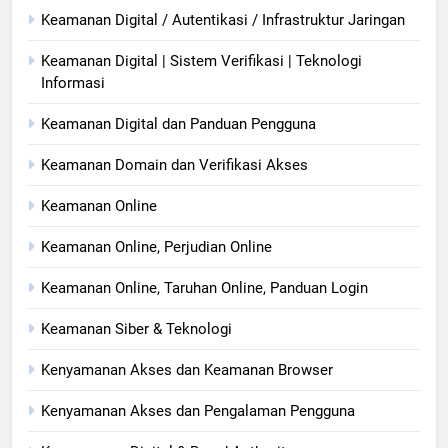
Keamanan Digital / Autentikasi / Infrastruktur Jaringan
Keamanan Digital | Sistem Verifikasi | Teknologi
Informasi
Keamanan Digital dan Panduan Pengguna
Keamanan Domain dan Verifikasi Akses
Keamanan Online
Keamanan Online, Perjudian Online
Keamanan Online, Taruhan Online, Panduan Login
Keamanan Siber & Teknologi
Kenyamanan Akses dan Keamanan Browser
Kenyamanan Akses dan Pengalaman Pengguna