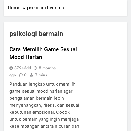
Home
psikologi bermain
psikologi bermain
Cara Memilih Game Sesuai
Mood Harian
879e5dd
8 months
ago
0
7 mins
Panduan lengkap untuk memilih
game sesuai mood harian agar
pengalaman bermain lebih
menyenangkan, rileks, dan sesuai
kebutuhan emosional. Cocok
untuk pemain yang ingin menjaga
keseimbangan antara hiburan dan