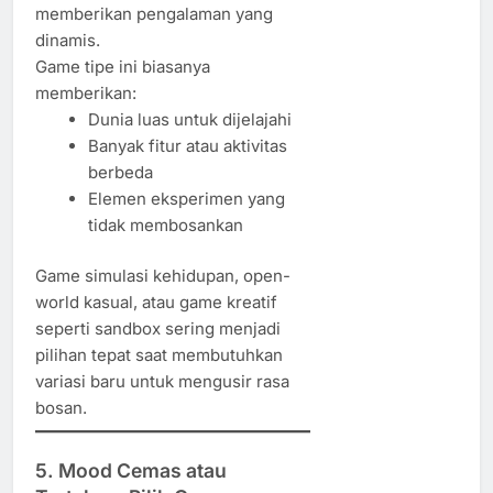
memberikan pengalaman yang
dinamis.
Game tipe ini biasanya
memberikan:
Dunia luas untuk dijelajahi
Banyak fitur atau aktivitas
berbeda
Elemen eksperimen yang
tidak membosankan
Game simulasi kehidupan, open-
world kasual, atau game kreatif
seperti sandbox sering menjadi
pilihan tepat saat membutuhkan
variasi baru untuk mengusir rasa
bosan.
5. Mood Cemas atau