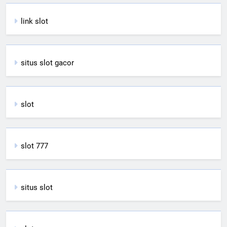
link slot
situs slot gacor
slot
slot 777
situs slot