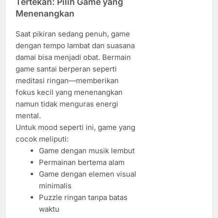
Tertekan: Pilih Game yang
Menenangkan
Saat pikiran sedang penuh, game
dengan tempo lambat dan suasana
damai bisa menjadi obat. Bermain
game santai berperan seperti
meditasi ringan—memberikan
fokus kecil yang menenangkan
namun tidak menguras energi
mental.
Untuk mood seperti ini, game yang
cocok meliputi:
Game dengan musik lembut
Permainan bertema alam
Game dengan elemen visual
minimalis
Puzzle ringan tanpa batas
waktu