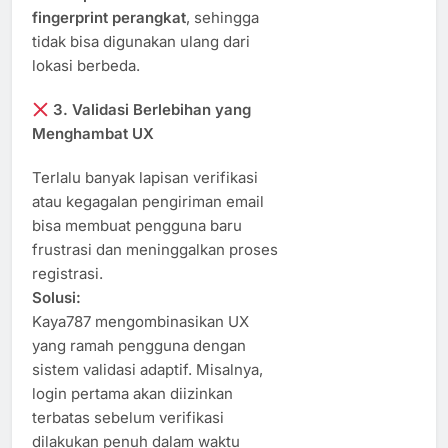
fingerprint perangkat
, sehingga
tidak bisa digunakan ulang dari
lokasi berbeda.
3.
Validasi Berlebihan yang
Menghambat UX
Terlalu banyak lapisan verifikasi
atau kegagalan pengiriman email
bisa membuat pengguna baru
frustrasi dan meninggalkan proses
registrasi.
Solusi:
Kaya787 mengombinasikan UX
yang ramah pengguna dengan
sistem validasi adaptif. Misalnya,
login pertama akan diizinkan
terbatas sebelum verifikasi
dilakukan penuh dalam waktu