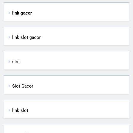
link gacor
link slot gacor
slot
Slot Gacor
link slot