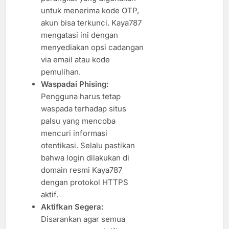
untuk menerima kode OTP,
akun bisa terkunci. Kaya787
mengatasi ini dengan
menyediakan opsi cadangan
via email atau kode
pemulihan.
Waspadai Phising:
Pengguna harus tetap
waspada terhadap situs
palsu yang mencoba
mencuri informasi
otentikasi. Selalu pastikan
bahwa login dilakukan di
domain resmi Kaya787
dengan protokol HTTPS
aktif.
Aktifkan Segera:
Disarankan agar semua