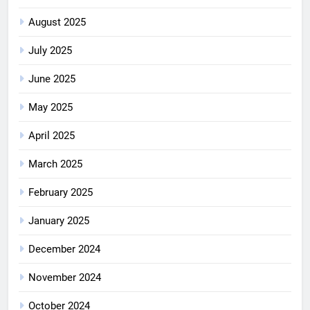
August 2025
July 2025
June 2025
May 2025
April 2025
March 2025
February 2025
January 2025
December 2024
November 2024
October 2024