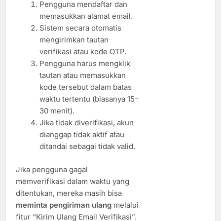
Pengguna mendaftar dan
memasukkan alamat email.
Sistem secara otomatis
mengirimkan tautan
verifikasi atau kode OTP.
Pengguna harus mengklik
tautan atau memasukkan
kode tersebut dalam batas
waktu tertentu (biasanya 15–
30 menit).
Jika tidak diverifikasi, akun
dianggap tidak aktif atau
ditandai sebagai tidak valid.
Jika pengguna gagal
memverifikasi dalam waktu yang
ditentukan, mereka masih bisa
meminta pengiriman ulang
melalui
fitur “Kirim Ulang Email Verifikasi”.