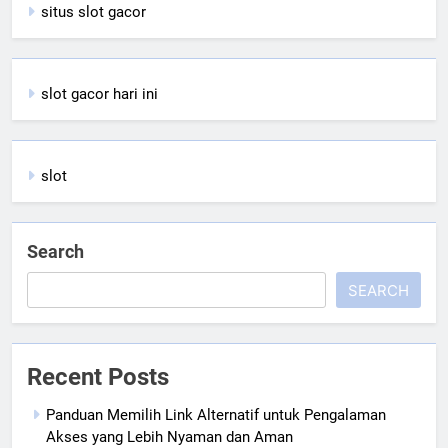
situs slot gacor
slot gacor hari ini
slot
Search
SEARCH
Recent Posts
Panduan Memilih Link Alternatif untuk Pengalaman
Akses yang Lebih Nyaman dan Aman