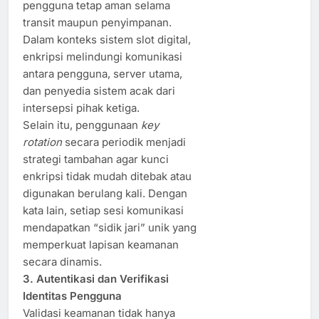
pengguna tetap aman selama
transit maupun penyimpanan.
Dalam konteks sistem slot digital,
enkripsi melindungi komunikasi
antara pengguna, server utama,
dan penyedia sistem acak dari
intersepsi pihak ketiga.
Selain itu, penggunaan
key
rotation
secara periodik menjadi
strategi tambahan agar kunci
enkripsi tidak mudah ditebak atau
digunakan berulang kali. Dengan
kata lain, setiap sesi komunikasi
mendapatkan “sidik jari” unik yang
memperkuat lapisan keamanan
secara dinamis.
3. Autentikasi dan Verifikasi
Identitas Pengguna
Validasi keamanan tidak hanya