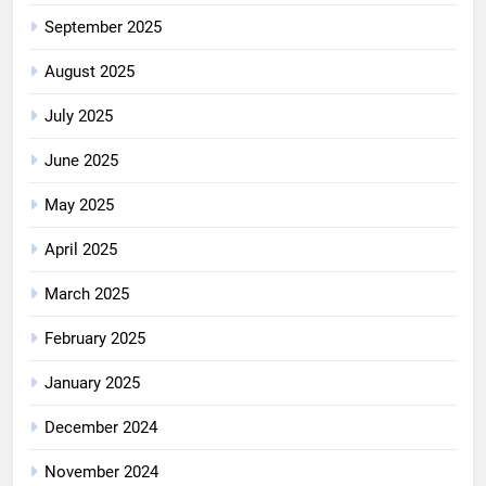
September 2025
August 2025
July 2025
June 2025
May 2025
April 2025
March 2025
February 2025
January 2025
December 2024
November 2024