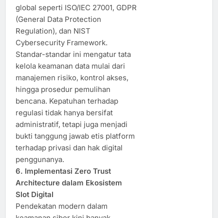
global seperti ISO/IEC 27001, GDPR
(General Data Protection
Regulation), dan NIST
Cybersecurity Framework.
Standar-standar ini mengatur tata
kelola keamanan data mulai dari
manajemen risiko, kontrol akses,
hingga prosedur pemulihan
bencana. Kepatuhan terhadap
regulasi tidak hanya bersifat
administratif, tetapi juga menjadi
bukti tanggung jawab etis platform
terhadap privasi dan hak digital
penggunanya.
6. Implementasi Zero Trust
Architecture dalam Ekosistem
Slot Digital
Pendekatan modern dalam
keamanan siber kini banyak