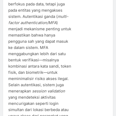
berfokus pada data, tetapi juga
pada entitas yang mengakses
sistem. Autentikasi ganda (
multi-
factor authentication/MFA
)
menjadi mekanisme penting untuk
memastikan bahwa hanya
pengguna sah yang dapat masuk
ke dalam sistem. MFA
menggabungkan lebih dari satu
bentuk verifikasi—misalnya
kombinasi antara kata sandi, token
fisik, dan biometrik—untuk
meminimalisir risiko akses ilegal.
Selain autentikasi, sistem juga
menerapkan
session validation
yang mendeteksi aktivitas
mencurigakan seperti login
simultan dari lokasi berbeda atau
upaya akses dari perangkat yang