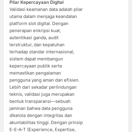
Pilar Kepercayaan Digital
Validasi keamanan data adalah pilar
utama dalam menjaga keandalan
platform slot digital. Dengan
penerapan enkripsi kuat,
autentikasi ganda, audit
terstruktur, dan kepatuhan
terhadap standar internasional,
sistem dapat membangun
kepercayaan publik serta
memastikan pengalaman
pengguna yang aman dan efisien.
Lebih dari sekadar perlindungan
teknis, validasi juga merupakan
bentuk transparansi—sebuah
jaminan bahwa data pengguna
dikelola dengan integritas dan
akuntabilitas tinggi. Dengan prinsip
E-E-A-T (Experience, Expertise,