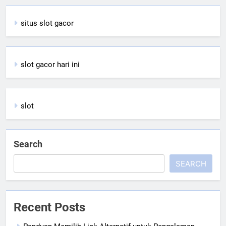
situs slot gacor
slot gacor hari ini
slot
Search
SEARCH
Recent Posts