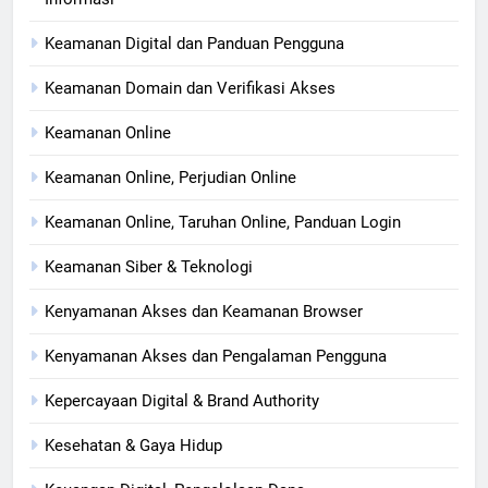
Keamanan Digital dan Panduan Pengguna
Keamanan Domain dan Verifikasi Akses
Keamanan Online
Keamanan Online, Perjudian Online
Keamanan Online, Taruhan Online, Panduan Login
Keamanan Siber & Teknologi
Kenyamanan Akses dan Keamanan Browser
Kenyamanan Akses dan Pengalaman Pengguna
Kepercayaan Digital & Brand Authority
Kesehatan & Gaya Hidup