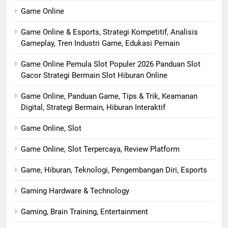
Game Online
Game Online & Esports, Strategi Kompetitif, Analisis
Gameplay, Tren Industri Game, Edukasi Pemain
Game Online Pemula Slot Populer 2026 Panduan Slot
Gacor Strategi Bermain Slot Hiburan Online
Game Online, Panduan Game, Tips & Trik, Keamanan
Digital, Strategi Bermain, Hiburan Interaktif
Game Online, Slot
Game Online, Slot Terpercaya, Review Platform
Game, Hiburan, Teknologi, Pengembangan Diri, Esports
Gaming Hardware & Technology
Gaming, Brain Training, Entertainment