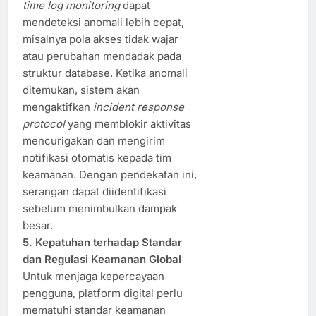
time log monitoring
dapat
mendeteksi anomali lebih cepat,
misalnya pola akses tidak wajar
atau perubahan mendadak pada
struktur database. Ketika anomali
ditemukan, sistem akan
mengaktifkan
incident response
protocol
yang memblokir aktivitas
mencurigakan dan mengirim
notifikasi otomatis kepada tim
keamanan. Dengan pendekatan ini,
serangan dapat diidentifikasi
sebelum menimbulkan dampak
besar.
5. Kepatuhan terhadap Standar
dan Regulasi Keamanan Global
Untuk menjaga kepercayaan
pengguna, platform digital perlu
mematuhi standar keamanan