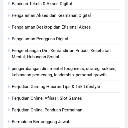
Panduan Teknis & Akses Digital
Pengalaman Akses dan Keamanan Digital
Pengalaman Desktop dan Efisiensi Akses
Pengalaman Pengguna Digital
Pengembangan Diri, Kemandirian Pribadi, Kesehatan
Mental, Hubungan Sosial
pengembangan diri, mental toughness, strategi sukses,
kebiasaan pemenang, leadership, personal growth
Perjudian Gaming Hiburan Tips & Trik Lifestyle
Perjudian Online, Afiliasi, Slot Games
Perjudian Online, Panduan Permainan
Permainan Bertanggung Jawab