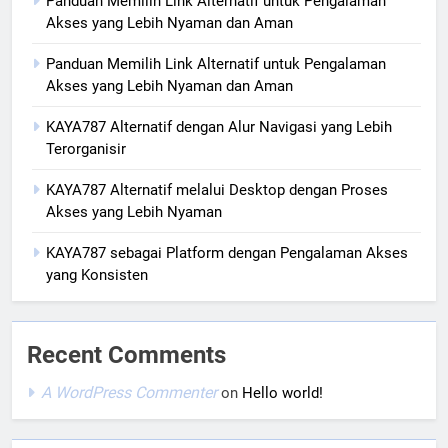
Panduan Memilih Link Alternatif untuk Pengalaman
Akses yang Lebih Nyaman dan Aman
Panduan Memilih Link Alternatif untuk Pengalaman
Akses yang Lebih Nyaman dan Aman
KAYA787 Alternatif dengan Alur Navigasi yang Lebih
Terorganisir
KAYA787 Alternatif melalui Desktop dengan Proses
Akses yang Lebih Nyaman
KAYA787 sebagai Platform dengan Pengalaman Akses
yang Konsisten
Recent Comments
A WordPress Commenter
on
Hello world!