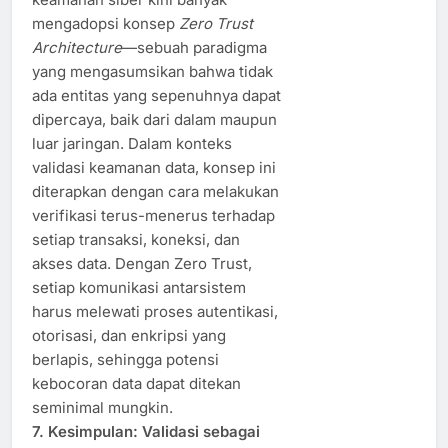
mengadopsi konsep
Zero Trust
Architecture
—sebuah paradigma
yang mengasumsikan bahwa tidak
ada entitas yang sepenuhnya dapat
dipercaya, baik dari dalam maupun
luar jaringan. Dalam konteks
validasi keamanan data, konsep ini
diterapkan dengan cara melakukan
verifikasi terus-menerus terhadap
setiap transaksi, koneksi, dan
akses data. Dengan Zero Trust,
setiap komunikasi antarsistem
harus melewati proses autentikasi,
otorisasi, dan enkripsi yang
berlapis, sehingga potensi
kebocoran data dapat ditekan
seminimal mungkin.
7. Kesimpulan: Validasi sebagai