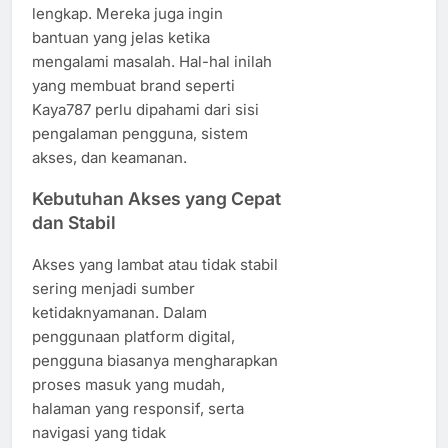
lengkap. Mereka juga ingin
bantuan yang jelas ketika
mengalami masalah. Hal-hal inilah
yang membuat brand seperti
Kaya787 perlu dipahami dari sisi
pengalaman pengguna, sistem
akses, dan keamanan.
Kebutuhan Akses yang Cepat
dan Stabil
Akses yang lambat atau tidak stabil
sering menjadi sumber
ketidaknyamanan. Dalam
penggunaan platform digital,
pengguna biasanya mengharapkan
proses masuk yang mudah,
halaman yang responsif, serta
navigasi yang tidak