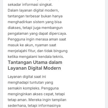
sekadar informasi singkat.
Dalam layanan digital modern,
tantangan terbesar bukan hanya
menghadirkan sistem yang bisa
diakses, tetapi juga membangun
pengalaman yang dapat dipercaya.
Pengguna ingin merasa aman saat
masuk ke akun, nyaman saat
menjelajahi fitur, dan tidak bingung
ketika mengalami kendala teknis.
Tantangan Utama dalam
Layanan Digital Modern
Layanan digital saat ini
menghadapi tuntutan yang
semakin kompleks. Pengguna
menginginkan akses cepat, tetapi
tetap aman. Mereka ingin tampilan
sederhana, tetapi informasinya