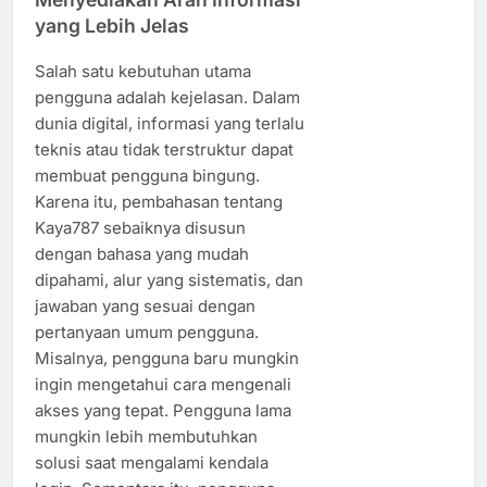
yang Lebih Jelas
Salah satu kebutuhan utama
pengguna adalah kejelasan. Dalam
dunia digital, informasi yang terlalu
teknis atau tidak terstruktur dapat
membuat pengguna bingung.
Karena itu, pembahasan tentang
Kaya787 sebaiknya disusun
dengan bahasa yang mudah
dipahami, alur yang sistematis, dan
jawaban yang sesuai dengan
pertanyaan umum pengguna.
Misalnya, pengguna baru mungkin
ingin mengetahui cara mengenali
akses yang tepat. Pengguna lama
mungkin lebih membutuhkan
solusi saat mengalami kendala