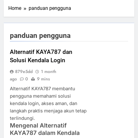
Home
panduan pengguna
panduan pengguna
Alternatif KAYA787 dan
Solusi Kendala Login
879e5dd
1 month
ago
0
9 mins
Alternatif KAYA787 membantu
pengguna memahami solusi
kendala login, akses aman, dan
langkah praktis menjaga akun tetap
terlindungi.
Mengenal Alternatif
KAYA787 dalam Kendala