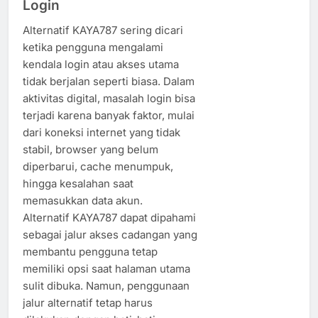
Login
Alternatif KAYA787 sering dicari
ketika pengguna mengalami
kendala login atau akses utama
tidak berjalan seperti biasa. Dalam
aktivitas digital, masalah login bisa
terjadi karena banyak faktor, mulai
dari koneksi internet yang tidak
stabil, browser yang belum
diperbarui, cache menumpuk,
hingga kesalahan saat
memasukkan data akun.
Alternatif KAYA787 dapat dipahami
sebagai jalur akses cadangan yang
membantu pengguna tetap
memiliki opsi saat halaman utama
sulit dibuka. Namun, penggunaan
jalur alternatif tetap harus