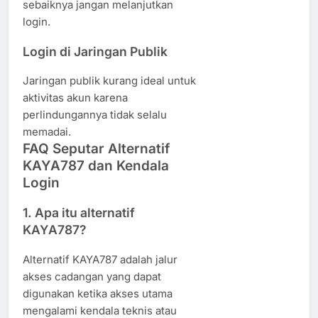
sebaiknya jangan melanjutkan
login.
Login di Jaringan Publik
Jaringan publik kurang ideal untuk
aktivitas akun karena
perlindungannya tidak selalu
memadai.
FAQ Seputar Alternatif
KAYA787 dan Kendala
Login
1. Apa itu alternatif
KAYA787?
Alternatif KAYA787 adalah jalur
akses cadangan yang dapat
digunakan ketika akses utama
mengalami kendala teknis atau