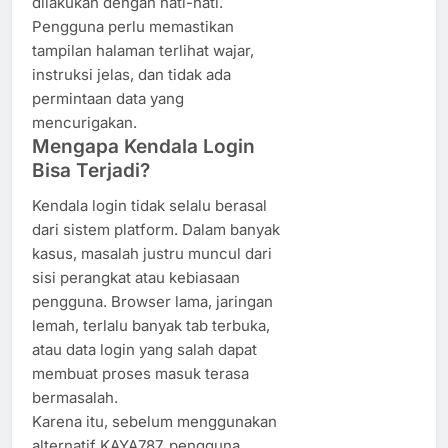
dilakukan dengan hati-hati.
Pengguna perlu memastikan
tampilan halaman terlihat wajar,
instruksi jelas, dan tidak ada
permintaan data yang
mencurigakan.
Mengapa Kendala Login
Bisa Terjadi?
Kendala login tidak selalu berasal
dari sistem platform. Dalam banyak
kasus, masalah justru muncul dari
sisi perangkat atau kebiasaan
pengguna. Browser lama, jaringan
lemah, terlalu banyak tab terbuka,
atau data login yang salah dapat
membuat proses masuk terasa
bermasalah.
Karena itu, sebelum menggunakan
alternatif KAYA787, pengguna