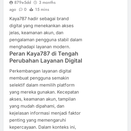
879e5dd
3 months
ago
0
15 mins
Kaya787 hadir sebagai brand
digital yang menekankan akses
jelas, keamanan akun, dan
pengalaman pengguna stabil dalam
menghadapi layanan modern.
Peran Kaya787 di Tengah
Perubahan Layanan Digital
Perkembangan layanan digital
membuat pengguna semakin
selektif dalam memilih platform
yang mereka gunakan. Kecepatan
akses, keamanan akun, tampilan
yang mudah dipahami, dan
kejelasan informasi menjadi faktor
penting yang memengaruhi
kepercayaan. Dalam konteks ini,