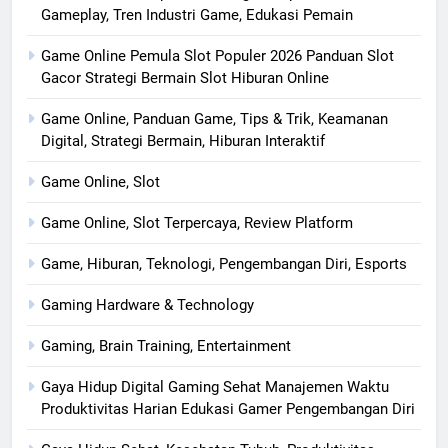
Gameplay, Tren Industri Game, Edukasi Pemain
Game Online Pemula Slot Populer 2026 Panduan Slot
Gacor Strategi Bermain Slot Hiburan Online
Game Online, Panduan Game, Tips & Trik, Keamanan
Digital, Strategi Bermain, Hiburan Interaktif
Game Online, Slot
Game Online, Slot Terpercaya, Review Platform
Game, Hiburan, Teknologi, Pengembangan Diri, Esports
Gaming Hardware & Technology
Gaming, Brain Training, Entertainment
Gaya Hidup Digital Gaming Sehat Manajemen Waktu
Produktivitas Harian Edukasi Gamer Pengembangan Diri