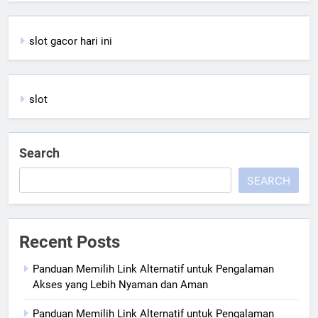
slot gacor hari ini
slot
Search
SEARCH
Recent Posts
Panduan Memilih Link Alternatif untuk Pengalaman
Akses yang Lebih Nyaman dan Aman
Panduan Memilih Link Alternatif untuk Pengalaman