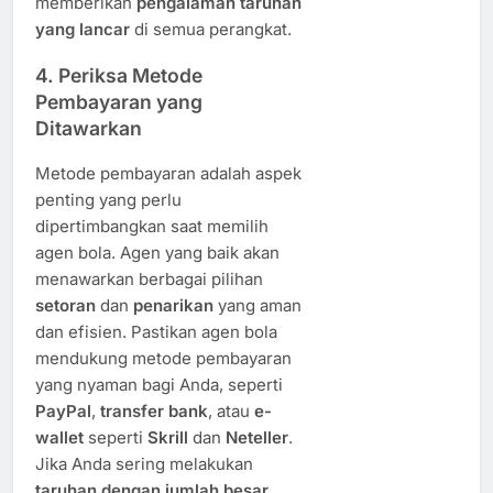
memberikan
pengalaman taruhan
yang lancar
di semua perangkat.
4.
Periksa Metode
Pembayaran yang
Ditawarkan
Metode pembayaran adalah aspek
penting yang perlu
dipertimbangkan saat memilih
agen bola. Agen yang baik akan
menawarkan berbagai pilihan
setoran
dan
penarikan
yang aman
dan efisien. Pastikan agen bola
mendukung metode pembayaran
yang nyaman bagi Anda, seperti
PayPal
,
transfer bank
, atau
e-
wallet
seperti
Skrill
dan
Neteller
.
Jika Anda sering melakukan
taruhan dengan jumlah besar
,