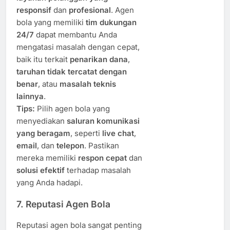
responsif
dan
profesional
. Agen
bola yang memiliki
tim dukungan
24/7
dapat membantu Anda
mengatasi masalah dengan cepat,
baik itu terkait
penarikan dana
,
taruhan tidak tercatat dengan
benar
, atau
masalah teknis
lainnya
.
Tips:
Pilih agen bola yang
menyediakan
saluran komunikasi
yang beragam
, seperti
live chat
,
email
, dan
telepon
. Pastikan
mereka memiliki
respon cepat
dan
solusi efektif
terhadap masalah
yang Anda hadapi.
7.
Reputasi Agen Bola
Reputasi agen bola sangat penting