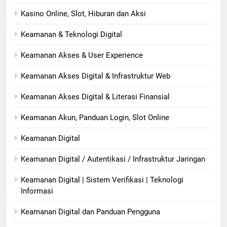
Kasino Online, Slot, Hiburan dan Aksi
Keamanan & Teknologi Digital
Keamanan Akses & User Experience
Keamanan Akses Digital & Infrastruktur Web
Keamanan Akses Digital & Literasi Finansial
Keamanan Akun, Panduan Login, Slot Online
Keamanan Digital
Keamanan Digital / Autentikasi / Infrastruktur Jaringan
Keamanan Digital | Sistem Verifikasi | Teknologi
Informasi
Keamanan Digital dan Panduan Pengguna