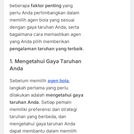
beberapa
faktor penting
yang
perlu Anda pertimbangkan dalam
memilih agen bola yang sesuai
dengan gaya taruhan Anda, serta
bagaimana cara memastikan agen
yang Anda pilih memberikan
pengalaman taruhan yang terbaik
.
1.
Mengetahui Gaya Taruhan
Anda
Sebelum memilih
agen bola
,
langkah pertama yang perlu
dilakukan adalah
mengetahui gaya
taruhan Anda
. Setiap pemain
memiliki preferensi dan strategi
taruhan yang berbeda, dan
mengetahui gaya taruhan Anda
dapat membantu dalam memilih