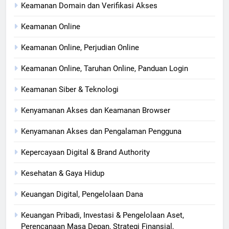
Keamanan Domain dan Verifikasi Akses
Keamanan Online
Keamanan Online, Perjudian Online
Keamanan Online, Taruhan Online, Panduan Login
Keamanan Siber & Teknologi
Kenyamanan Akses dan Keamanan Browser
Kenyamanan Akses dan Pengalaman Pengguna
Kepercayaan Digital & Brand Authority
Kesehatan & Gaya Hidup
Keuangan Digital, Pengelolaan Dana
Keuangan Pribadi, Investasi & Pengelolaan Aset,
Perencanaan Masa Depan, Strategi Finansial,