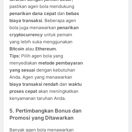
pastikan agen bola mendukung
penarikan dana cepat
dan
bebas
biaya transaksi
. Beberapa agen
bola juga menawarkan
penarikan
cryptocurrency
untuk pemain
yang lebih suka menggunakan
Bitcoin
atau
Ethereum
.
Tips:
Pilih agen bola yang
menyediakan
metode pembayaran
yang sesuai
dengan kebutuhan
Anda. Agen yang menawarkan
biaya transaksi rendah
dan
waktu
proses cepat
akan meningkatkan
kenyamanan taruhan Anda.
5.
Pertimbangkan Bonus dan
Promosi yang Ditawarkan
Banyak agen bola menawarkan