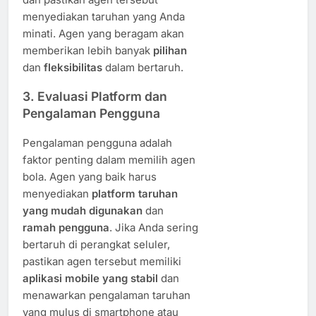
menyediakan taruhan yang Anda
minati. Agen yang beragam akan
memberikan lebih banyak
pilihan
dan
fleksibilitas
dalam bertaruh.
3.
Evaluasi Platform dan
Pengalaman Pengguna
Pengalaman pengguna adalah
faktor penting dalam memilih agen
bola. Agen yang baik harus
menyediakan
platform taruhan
yang mudah digunakan
dan
ramah pengguna
. Jika Anda sering
bertaruh di perangkat seluler,
pastikan agen tersebut memiliki
aplikasi mobile yang stabil
dan
menawarkan pengalaman taruhan
yang mulus di smartphone atau