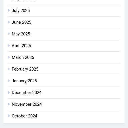
July 2025
June 2025
May 2025
April 2025
March 2025
February 2025
January 2025
December 2024
November 2024
October 2024