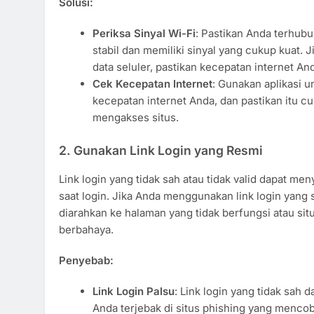
Solusi:
Periksa Sinyal Wi-Fi
: Pastikan Anda terhub
stabil dan memiliki sinyal yang cukup kuat.
data seluler, pastikan kecepatan internet A
Cek Kecepatan Internet
: Gunakan aplikasi 
kecepatan internet Anda, dan pastikan itu c
mengakses situs.
2.
Gunakan Link Login yang Resmi
Link login yang tidak sah atau tidak valid dapat m
saat login. Jika Anda menggunakan link login yang
diarahkan ke halaman yang tidak berfungsi atau sit
berbahaya.
Penyebab:
Link Login Palsu
: Link login yang tidak sah
Anda terjebak di situs phishing yang menco