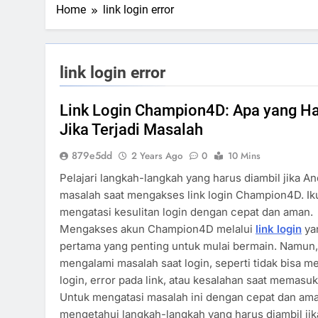
Home
link login error
link login error
Link Login Champion4D: Apa yang Ha
Jika Terjadi Masalah
879e5dd
2 Years Ago
0
10 Mins
Pelajari langkah-langkah yang harus diambil jika 
masalah saat mengakses link login Champion4D. Iku
mengatasi kesulitan login dengan cepat dan aman.
Mengakses akun Champion4D melalui
link login
yan
pertama yang penting untuk mulai bermain. Namun
mengalami masalah saat login, seperti tidak bisa 
login, error pada link, atau kesalahan saat memasuk
Untuk mengatasi masalah ini dengan cepat dan ama
mengetahui langkah-langkah yang harus diambil jika