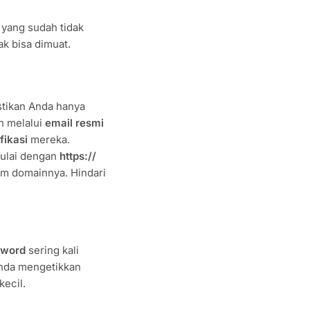
n yang sudah tidak
k bisa dimuat.
stikan Anda hanya
n melalui
email resmi
fikasi
mereka.
mulai dengan
https://
am domainnya. Hindari
sword
sering kali
Anda mengetikkan
kecil.