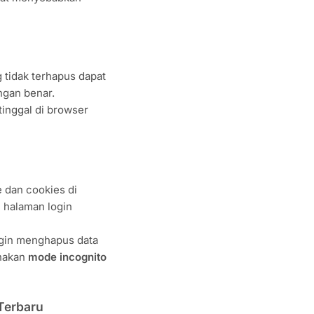
 tidak terhapus dapat
ngan benar.
tinggal di browser
 dan cookies di
 halaman login
ingin menghapus data
nakan
mode incognito
Terbaru