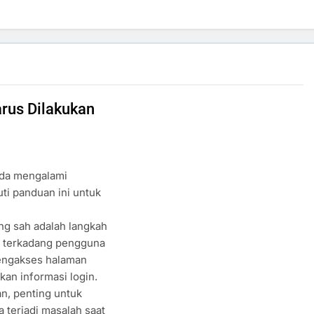
rus Dilakukan
Anda mengalami
ti panduan ini untuk
g sah adalah langkah
, terkadang pengguna
mengakses halaman
kan informasi login.
n, penting untuk
 terjadi masalah saat