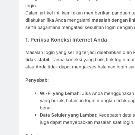
login.
Dalam artikel ini, kami akan memberikan panduan t
dilakukan jika Anda mengalami
masalah dengan lin
serta bagaimana mengatasi kesulitan login dengan
1.
Periksa Koneksi Internet Anda
Masalah login yang sering terjadi disebabkan oleh
tidak stabil
. Tanpa koneksi yang baik, link login mu
atau Anda tidak dapat mengakses halaman login sam
Penyebab:
Wi-Fi yang Lemah
: Jika Anda menggunakan 
yang buruk, halaman login mungkin tidak da
benar.
Data Seluler yang Lambat
: Kecepatan data 
juga dapat menyebabkan masalah saat login.