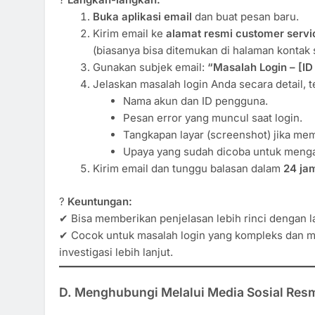
Buka aplikasi email
dan buat pesan baru.
Kirim email ke
alamat resmi customer serv
(biasanya bisa ditemukan di halaman kontak s
Gunakan subjek email:
“Masalah Login – [I
Jelaskan masalah login Anda secara detail, 
Nama akun dan ID pengguna.
Pesan error yang muncul saat login.
Tangkapan layar (screenshot) jika me
Upaya yang sudah dicoba untuk menga
Kirim email dan tunggu balasan dalam
24 ja
?
Keuntungan:
✔ Bisa memberikan penjelasan lebih rinci dengan 
✔ Cocok untuk masalah login yang kompleks dan 
investigasi lebih lanjut.
D. Menghubungi Melalui Media Sosial Res