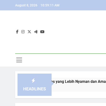
Skip
August 8, 2026
10:59:12 AM
to
content
Pin
Solusi Bag
tuk Pengalaman Akses yang Lebih Nyaman dan Aman
Pan
2 We
HEADLINES