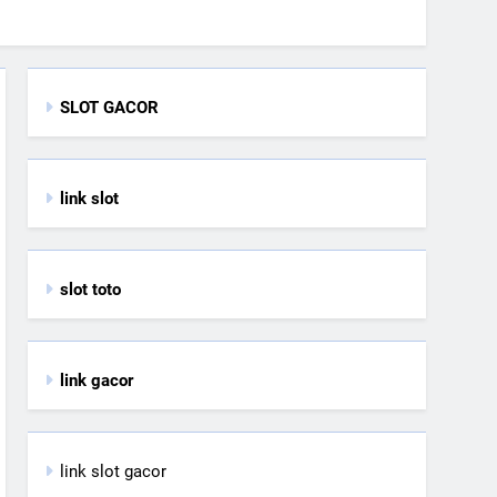
SLOT GACOR
link slot
slot toto
link gacor
link slot gacor