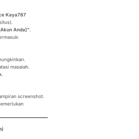
ice Kaya787
itus).
D Akun Anda]”
.
termasuk:
mungkinkan.
tasi masalah.
m
.
lampiran screenshot.
memerlukan
mi