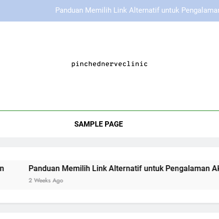
Panduan Memilih Link Alternatif untuk Pengala
KAYA787 Alternatif dengan
KAYA787 Alternatif melalui Desktop d
Panduan Memilih Link Alternatif untuk Pengala
ched Nerve Clinic
Panduan Memilih Link Alternatif untuk Pengala
i Anda Yang Menderita Nyeri Saraf Terjepit Di Pinched Nerve C
KAYA787 Alternatif dengan
SAMPLE PAGE
KAYA787 Alternatif melalui Desktop d
duan Memilih Link Alternatif untuk Pengalaman Akses yang 
eks Ago