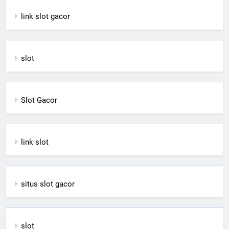
link slot gacor
slot
Slot Gacor
link slot
situs slot gacor
slot