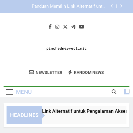
Skip
KAYA787 Alternatif dengan Alur Navigasi yang
to
Lebih Terorganisir
content
KAYA787 Alternatif melalui Desktop dengan
Proses Akses yang Lebih Nyaman
Panduan Memilih Link Alternatif untuk
Pengalaman Akses yang Lebih Nyaman dan Aman
Panduan Memilih Link Alternatif untuk
Pengalaman Akses yang Lebih Nyaman dan Aman
KAYA787 Alternatif dengan Alur Navigasi yang
Lebih Terorganisir
Pinched Nerve
Solusi Bagi Anda Yang Menderita Nyeri
KAYA787 Alternatif melalui Desktop dengan
NEWSLETTER
RANDOM NEWS
Clinic
Proses Akses yang Lebih Nyaman
Saraf Terjepit Di Pinched Nerve Clinic.
Layanan Profesional Untuk Kesehatan Saraf
MENU
Anda.
nduan Memilih Link Alternatif untuk Pengalaman Akses yan
HEADLINES
Weeks Ago