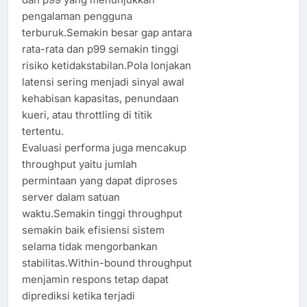
pengalaman pengguna
terburuk.Semakin besar gap antara
rata-rata dan p99 semakin tinggi
risiko ketidakstabilan.Pola lonjakan
latensi sering menjadi sinyal awal
kehabisan kapasitas, penundaan
kueri, atau throttling di titik
tertentu.
Evaluasi performa juga mencakup
throughput yaitu jumlah
permintaan yang dapat diproses
server dalam satuan
waktu.Semakin tinggi throughput
semakin baik efisiensi sistem
selama tidak mengorbankan
stabilitas.Within-bound throughput
menjamin respons tetap dapat
diprediksi ketika terjadi