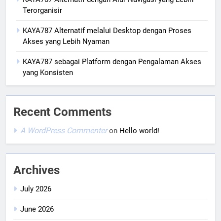
Terorganisir
KAYA787 Alternatif melalui Desktop dengan Proses
Akses yang Lebih Nyaman
KAYA787 sebagai Platform dengan Pengalaman Akses
yang Konsisten
Recent Comments
A WordPress Commenter
on
Hello world!
Archives
July 2026
June 2026