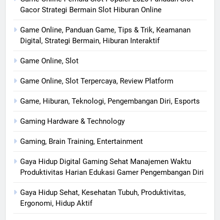
Gacor Strategi Bermain Slot Hiburan Online
Game Online, Panduan Game, Tips & Trik, Keamanan
Digital, Strategi Bermain, Hiburan Interaktif
Game Online, Slot
Game Online, Slot Terpercaya, Review Platform
Game, Hiburan, Teknologi, Pengembangan Diri, Esports
Gaming Hardware & Technology
Gaming, Brain Training, Entertainment
Gaya Hidup Digital Gaming Sehat Manajemen Waktu
Produktivitas Harian Edukasi Gamer Pengembangan Diri
Gaya Hidup Sehat, Kesehatan Tubuh, Produktivitas,
Ergonomi, Hidup Aktif