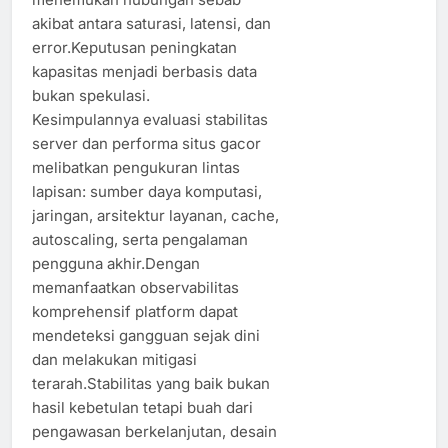
akibat antara saturasi, latensi, dan
error.Keputusan peningkatan
kapasitas menjadi berbasis data
bukan spekulasi.
Kesimpulannya evaluasi stabilitas
server dan performa situs gacor
melibatkan pengukuran lintas
lapisan: sumber daya komputasi,
jaringan, arsitektur layanan, cache,
autoscaling, serta pengalaman
pengguna akhir.Dengan
memanfaatkan observabilitas
komprehensif platform dapat
mendeteksi gangguan sejak dini
dan melakukan mitigasi
terarah.Stabilitas yang baik bukan
hasil kebetulan tetapi buah dari
pengawasan berkelanjutan, desain