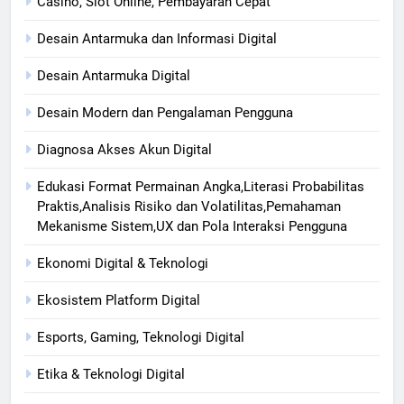
Casino, Slot Online, Pembayaran Cepat
Desain Antarmuka dan Informasi Digital
Desain Antarmuka Digital
Desain Modern dan Pengalaman Pengguna
Diagnosa Akses Akun Digital
Edukasi Format Permainan Angka,Literasi Probabilitas
Praktis,Analisis Risiko dan Volatilitas,Pemahaman
Mekanisme Sistem,UX dan Pola Interaksi Pengguna
Ekonomi Digital & Teknologi
Ekosistem Platform Digital
Esports, Gaming, Teknologi Digital
Etika & Teknologi Digital