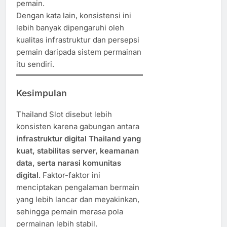
pemain.
Dengan kata lain, konsistensi ini
lebih banyak dipengaruhi oleh
kualitas infrastruktur dan persepsi
pemain daripada sistem permainan
itu sendiri.
Kesimpulan
Thailand Slot disebut lebih
konsisten karena gabungan antara
infrastruktur digital Thailand yang
kuat, stabilitas server, keamanan
data, serta narasi komunitas
digital
. Faktor-faktor ini
menciptakan pengalaman bermain
yang lebih lancar dan meyakinkan,
sehingga pemain merasa pola
permainan lebih stabil.