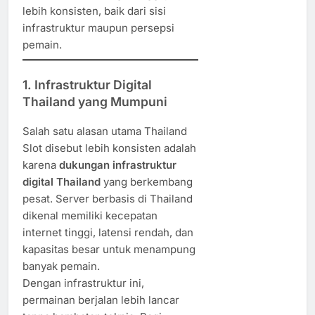
lebih konsisten, baik dari sisi
infrastruktur maupun persepsi
pemain.
1. Infrastruktur Digital
Thailand yang Mumpuni
Salah satu alasan utama Thailand
Slot disebut lebih konsisten adalah
karena
dukungan infrastruktur
digital Thailand
yang berkembang
pesat. Server berbasis di Thailand
dikenal memiliki kecepatan
internet tinggi, latensi rendah, dan
kapasitas besar untuk menampung
banyak pemain.
Dengan infrastruktur ini,
permainan berjalan lebih lancar