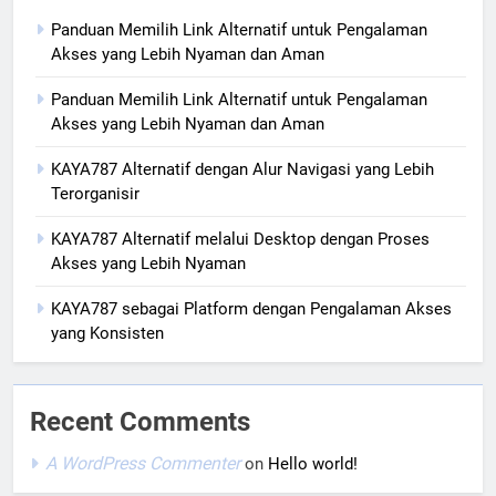
Panduan Memilih Link Alternatif untuk Pengalaman
Akses yang Lebih Nyaman dan Aman
Panduan Memilih Link Alternatif untuk Pengalaman
Akses yang Lebih Nyaman dan Aman
KAYA787 Alternatif dengan Alur Navigasi yang Lebih
Terorganisir
KAYA787 Alternatif melalui Desktop dengan Proses
Akses yang Lebih Nyaman
KAYA787 sebagai Platform dengan Pengalaman Akses
yang Konsisten
Recent Comments
A WordPress Commenter
on
Hello world!