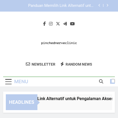
Skip
KAYA787 Alternatif dengan Alur Navigasi yang
to
Lebih Terorganisir
content
KAYA787 Alternatif melalui Desktop dengan
Proses Akses yang Lebih Nyaman
Panduan Memilih Link Alternatif untuk
Pengalaman Akses yang Lebih Nyaman dan Aman
Panduan Memilih Link Alternatif untuk
Pengalaman Akses yang Lebih Nyaman dan Aman
KAYA787 Alternatif dengan Alur Navigasi yang
Lebih Terorganisir
Pinched Nerve
Solusi Bagi Anda Yang Menderita Nyeri
KAYA787 Alternatif melalui Desktop dengan
NEWSLETTER
RANDOM NEWS
Clinic
Proses Akses yang Lebih Nyaman
Saraf Terjepit Di Pinched Nerve Clinic.
Layanan Profesional Untuk Kesehatan Saraf
MENU
Anda.
nduan Memilih Link Alternatif untuk Pengalaman Akses yan
HEADLINES
eeks Ago