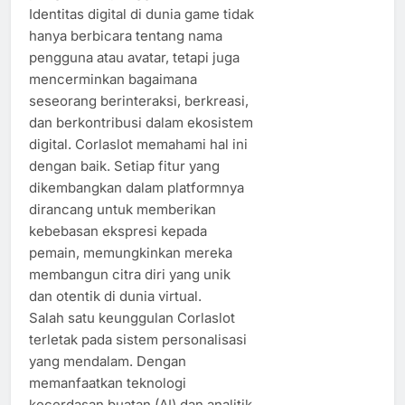
Identitas digital di dunia game tidak
hanya berbicara tentang nama
pengguna atau avatar, tetapi juga
mencerminkan bagaimana
seseorang berinteraksi, berkreasi,
dan berkontribusi dalam ekosistem
digital. Corlaslot memahami hal ini
dengan baik. Setiap fitur yang
dikembangkan dalam platformnya
dirancang untuk memberikan
kebebasan ekspresi kepada
pemain, memungkinkan mereka
membangun citra diri yang unik
dan otentik di dunia virtual.
Salah satu keunggulan Corlaslot
terletak pada sistem personalisasi
yang mendalam. Dengan
memanfaatkan teknologi
kecerdasan buatan (AI) dan analitik