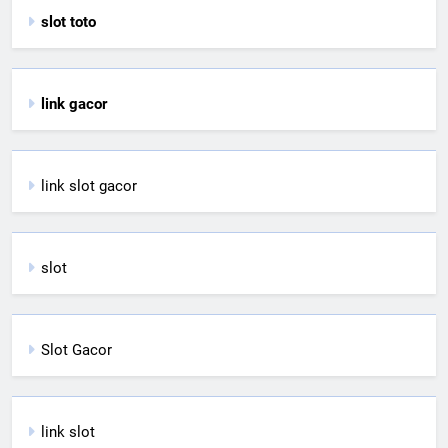
slot toto
link gacor
link slot gacor
slot
Slot Gacor
link slot