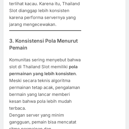
terlihat kacau. Karena itu, Thailand
Slot dianggap lebih konsisten
karena performa servernya yang
jarang mengecewakan.
3. Konsistensi Pola Menurut
Pemain
Komunitas sering menyebut bahwa
slot di Thailand Slot memiliki
pola
permainan yang lebih konsisten
.
Meski secara teknis algoritma
permainan tetap acak, pengalaman
bermain yang lancar memberi
kesan bahwa pola lebih mudah
terbaca.
Dengan server yang minim
gangguan, pemain bisa mencatat
ritme permainan dan