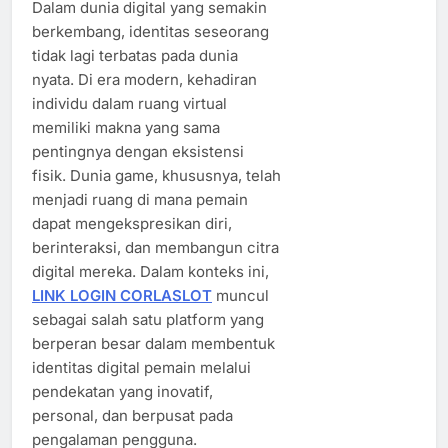
Dalam dunia digital yang semakin
berkembang, identitas seseorang
tidak lagi terbatas pada dunia
nyata. Di era modern, kehadiran
individu dalam ruang virtual
memiliki makna yang sama
pentingnya dengan eksistensi
fisik. Dunia game, khususnya, telah
menjadi ruang di mana pemain
dapat mengekspresikan diri,
berinteraksi, dan membangun citra
digital mereka. Dalam konteks ini,
LINK LOGIN CORLASLOT
muncul
sebagai salah satu platform yang
berperan besar dalam membentuk
identitas digital pemain melalui
pendekatan yang inovatif,
personal, dan berpusat pada
pengalaman pengguna.