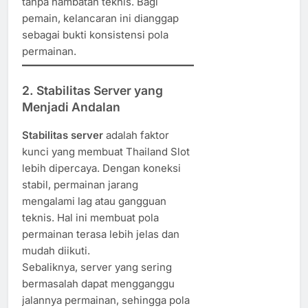
tanpa hambatan teknis. Bagi
pemain, kelancaran ini dianggap
sebagai bukti konsistensi pola
permainan.
2. Stabilitas Server yang
Menjadi Andalan
Stabilitas server
adalah faktor
kunci yang membuat Thailand Slot
lebih dipercaya. Dengan koneksi
stabil, permainan jarang
mengalami lag atau gangguan
teknis. Hal ini membuat pola
permainan terasa lebih jelas dan
mudah diikuti.
Sebaliknya, server yang sering
bermasalah dapat mengganggu
jalannya permainan, sehingga pola