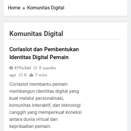
Home
Komunitas Digital
Komunitas Digital
Corlaslot dan Pembentukan
Identitas Digital Pemain
879e5dd
9 months
ago
0
7 mins
Corlaslot membantu pemain
membangun identitas digital yang
kuat melalui personalisasi,
komunitas interaktif, dan teknologi
canggih yang memperkuat koneksi
antara dunia virtual dan
kepribadian pemain.