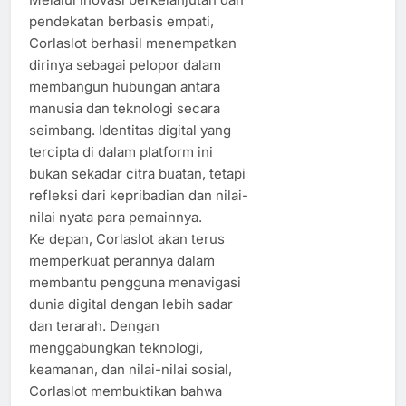
pendekatan berbasis empati,
Corlaslot berhasil menempatkan
dirinya sebagai pelopor dalam
membangun hubungan antara
manusia dan teknologi secara
seimbang. Identitas digital yang
tercipta di dalam platform ini
bukan sekadar citra buatan, tetapi
refleksi dari kepribadian dan nilai-
nilai nyata para pemainnya.
Ke depan, Corlaslot akan terus
memperkuat perannya dalam
membantu pengguna menavigasi
dunia digital dengan lebih sadar
dan terarah. Dengan
menggabungkan teknologi,
keamanan, dan nilai-nilai sosial,
Corlaslot membuktikan bahwa