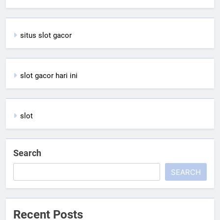
situs slot gacor
slot gacor hari ini
slot
Search
SEARCH
Recent Posts