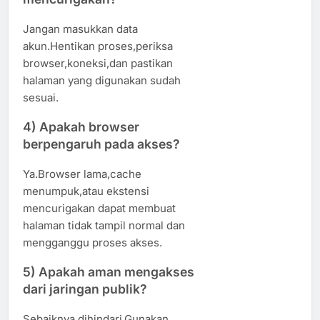
Jangan masukkan data
akun.Hentikan proses,periksa
browser,koneksi,dan pastikan
halaman yang digunakan sudah
sesuai.
4) Apakah browser
berpengaruh pada akses?
Ya.Browser lama,cache
menumpuk,atau ekstensi
mencurigakan dapat membuat
halaman tidak tampil normal dan
mengganggu proses akses.
5) Apakah aman mengakses
dari jaringan publik?
Sebaiknya dihindari.Gunakan