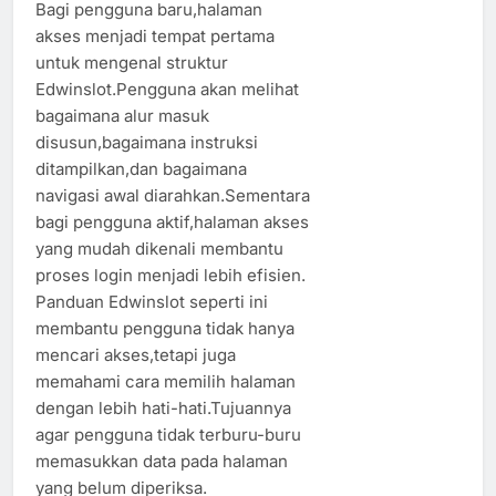
Bagi pengguna baru,halaman
akses menjadi tempat pertama
untuk mengenal struktur
Edwinslot.Pengguna akan melihat
bagaimana alur masuk
disusun,bagaimana instruksi
ditampilkan,dan bagaimana
navigasi awal diarahkan.Sementara
bagi pengguna aktif,halaman akses
yang mudah dikenali membantu
proses login menjadi lebih efisien.
Panduan Edwinslot seperti ini
membantu pengguna tidak hanya
mencari akses,tetapi juga
memahami cara memilih halaman
dengan lebih hati-hati.Tujuannya
agar pengguna tidak terburu-buru
memasukkan data pada halaman
yang belum diperiksa.