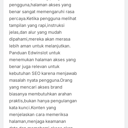
pengguna,halaman akses yang
benar sangat memengaruhi rasa
percaya.Ketika pengguna melihat
tampilan yang rapi,instruksi
jelas,dan alur yang mudah
dipahami,mereka akan merasa
lebih aman untuk melanjutkan.
Panduan Edwinslot untuk
menemukan halaman akses yang
benar juga relevan untuk
kebutuhan SEO karena menjawab
masalah nyata pengguna.Orang
yang mencari akses brand
biasanya membutuhkan arahan
praktis,bukan hanya pengulangan
kata kunci.Konten yang
menjelaskan cara memeriksa
halaman,menjaga keamanan