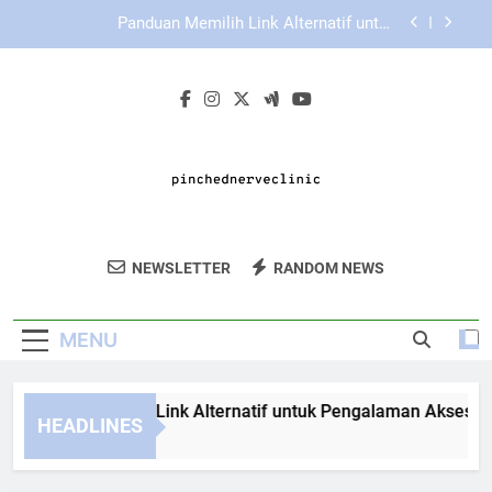
Skip
KAYA787 Alternatif dengan Alur Navigasi yang
to
Lebih Terorganisir
content
KAYA787 Alternatif melalui Desktop dengan
Proses Akses yang Lebih Nyaman
Panduan Memilih Link Alternatif untuk
Pengalaman Akses yang Lebih Nyaman dan Aman
Panduan Memilih Link Alternatif untuk
Pengalaman Akses yang Lebih Nyaman dan Aman
KAYA787 Alternatif dengan Alur Navigasi yang
Lebih Terorganisir
Pinched Nerve
Solusi Bagi Anda Yang Menderita Nyeri
KAYA787 Alternatif melalui Desktop dengan
NEWSLETTER
RANDOM NEWS
Clinic
Proses Akses yang Lebih Nyaman
Saraf Terjepit Di Pinched Nerve Clinic.
Layanan Profesional Untuk Kesehatan Saraf
MENU
Anda.
nduan Memilih Link Alternatif untuk Pengalaman Akses yan
HEADLINES
Weeks Ago