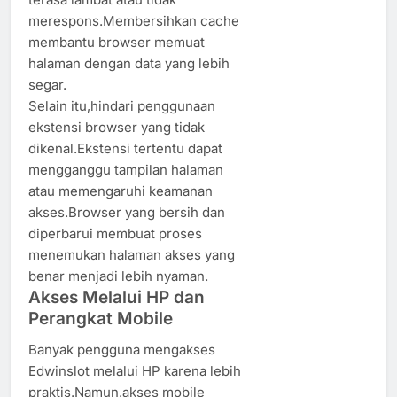
merespons.Membersihkan cache
membantu browser memuat
halaman dengan data yang lebih
segar.
Selain itu,hindari penggunaan
ekstensi browser yang tidak
dikenal.Ekstensi tertentu dapat
mengganggu tampilan halaman
atau memengaruhi keamanan
akses.Browser yang bersih dan
diperbarui membuat proses
menemukan halaman akses yang
benar menjadi lebih nyaman.
Akses Melalui HP dan
Perangkat Mobile
Banyak pengguna mengakses
Edwinslot melalui HP karena lebih
praktis.Namun,akses mobile