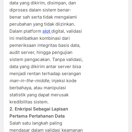
data yang dikirim, disimpan, dan
diproses dalam sistem benar-
benar sah serta tidak mengalami
perubahan yang tidak diizinkan.
Dalam platform
slot
digital, validasi
ini melibatkan kombinasi dari
pemeriksaan integritas basis data,
audit server, hingga pengujian
sistem pengacakan. Tanpa validasi,
data yang dikirim antar server bisa
menjadi rentan terhadap serangan
man-in-the-middle
, injeksi kode
berbahaya, atau manipulasi
statistik yang dapat merusak
kredibilitas sistem.
2. Enkripsi Sebagai Lapisan
Pertama Pertahanan Data
Salah satu langkah paling
mendasar dalam validasi keamanan