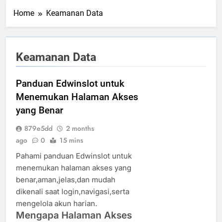
Home
Keamanan Data
Keamanan Data
Panduan Edwinslot untuk
Menemukan Halaman Akses
yang Benar
879e5dd
2 months
ago
0
15 mins
Pahami panduan Edwinslot untuk
menemukan halaman akses yang
benar,aman,jelas,dan mudah
dikenali saat login,navigasi,serta
mengelola akun harian.
Mengapa Halaman Akses