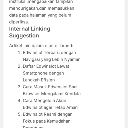
instruksi,mengabaikan tampilan
mencurigakan,dan memasukkan
data pada halaman yang belum
diperiksa.
Internal Linking
Suggestion
Artikel lain dalam cluster brand:
Edwinslot Terbaru dengan
Navigasi yang Lebih Nyaman
Daftar Edwinslot Lewat
Smartphone dengan
Langkah Efisien
Cara Masuk Edwinslot Saat
Browser Mengalami Kendala
Cara Mengelola Akun
Edwinslot agar Tetap Aman
Edwinslot Resmi dengan
Fokus pada Kemudahan
Pengguna