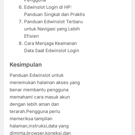
Edwinslot Login di HP:
Panduan Singkat dan Praktis
Panduan Edwinslot Terbaru
untuk Navigasi yang Lebih
Efisien
Cara Menjaga Keamanan
Data Saat Edwinslot Login
Kesimpulan
Panduan Edwinslot untuk
menemukan halaman akses yang
benar membantu pengguna
memahami cara masuk akun
dengan lebih aman dan
terarah.Pengguna perlu
memeriksa tampilan
halaman,instruksi,data yang
diminta,browser,koneksi,dan