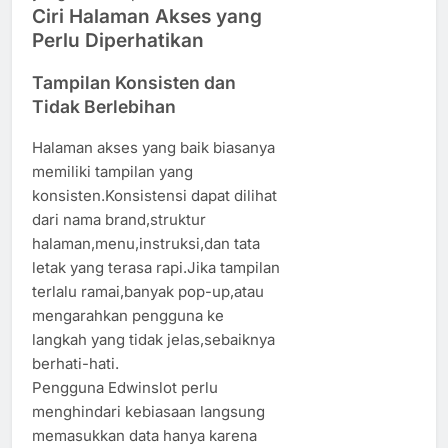
Ciri Halaman Akses yang
Perlu Diperhatikan
Tampilan Konsisten dan
Tidak Berlebihan
Halaman akses yang baik biasanya
memiliki tampilan yang
konsisten.Konsistensi dapat dilihat
dari nama brand,struktur
halaman,menu,instruksi,dan tata
letak yang terasa rapi.Jika tampilan
terlalu ramai,banyak pop-up,atau
mengarahkan pengguna ke
langkah yang tidak jelas,sebaiknya
berhati-hati.
Pengguna Edwinslot perlu
menghindari kebiasaan langsung
memasukkan data hanya karena