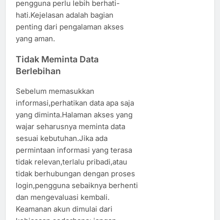
pengguna perlu lebih berhati-
hati.Kejelasan adalah bagian
penting dari pengalaman akses
yang aman.
Tidak Meminta Data
Berlebihan
Sebelum memasukkan
informasi,perhatikan data apa saja
yang diminta.Halaman akses yang
wajar seharusnya meminta data
sesuai kebutuhan.Jika ada
permintaan informasi yang terasa
tidak relevan,terlalu pribadi,atau
tidak berhubungan dengan proses
login,pengguna sebaiknya berhenti
dan mengevaluasi kembali.
Keamanan akun dimulai dari