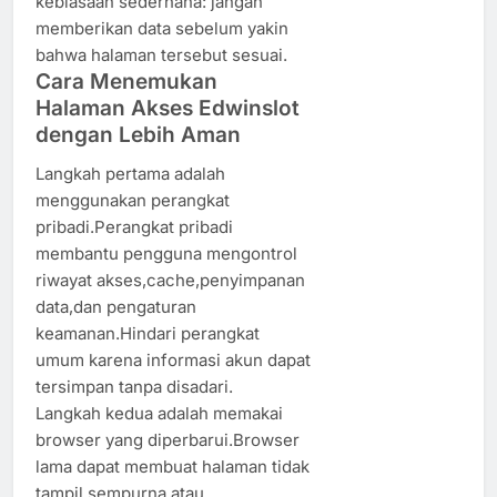
kebiasaan sederhana: jangan
memberikan data sebelum yakin
bahwa halaman tersebut sesuai.
Cara Menemukan
Halaman Akses Edwinslot
dengan Lebih Aman
Langkah pertama adalah
menggunakan perangkat
pribadi.Perangkat pribadi
membantu pengguna mengontrol
riwayat akses,cache,penyimpanan
data,dan pengaturan
keamanan.Hindari perangkat
umum karena informasi akun dapat
tersimpan tanpa disadari.
Langkah kedua adalah memakai
browser yang diperbarui.Browser
lama dapat membuat halaman tidak
tampil sempurna atau