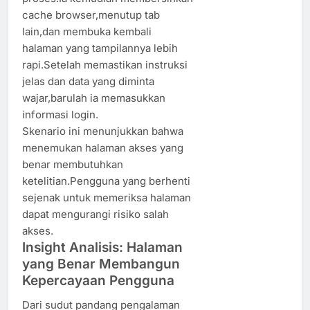
cache browser,menutup tab
lain,dan membuka kembali
halaman yang tampilannya lebih
rapi.Setelah memastikan instruksi
jelas dan data yang diminta
wajar,barulah ia memasukkan
informasi login.
Skenario ini menunjukkan bahwa
menemukan halaman akses yang
benar membutuhkan
ketelitian.Pengguna yang berhenti
sejenak untuk memeriksa halaman
dapat mengurangi risiko salah
akses.
Insight Analisis: Halaman
yang Benar Membangun
Kepercayaan Pengguna
Dari sudut pandang pengalaman