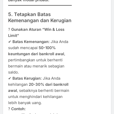
5. Tetapkan Batas
Kemenangan dan Kerugian
?
Gunakan Aturan “Win & Loss
Limit”
✔
Batas Kemenangan:
Jika Anda
sudah mencapai
50-100%
keuntungan dari bankroll awal
,
pertimbangkan untuk berhenti
bermain atau menarik sebagian
saldo.
✔
Batas Kerugian:
Jika Anda
kehilangan
20-30% dari bankroll
awal
, sebaiknya berhenti bermain
untuk menghindari kehilangan
lebih banyak uang.
?
Contoh: