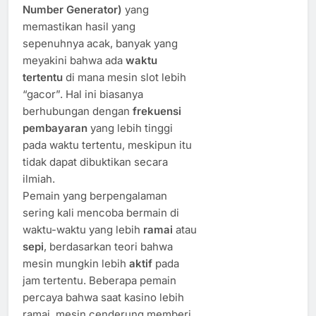
Number Generator)
yang
memastikan hasil yang
sepenuhnya acak, banyak yang
meyakini bahwa ada
waktu
tertentu
di mana mesin slot lebih
“gacor”. Hal ini biasanya
berhubungan dengan
frekuensi
pembayaran
yang lebih tinggi
pada waktu tertentu, meskipun itu
tidak dapat dibuktikan secara
ilmiah.
Pemain yang berpengalaman
sering kali mencoba bermain di
waktu-waktu yang lebih
ramai
atau
sepi
, berdasarkan teori bahwa
mesin mungkin lebih
aktif
pada
jam tertentu. Beberapa pemain
percaya bahwa saat kasino lebih
ramai, mesin cenderung memberi