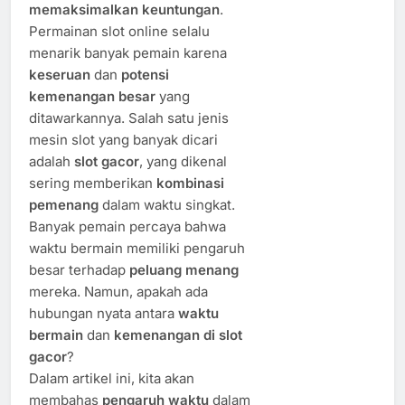
memaksimalkan keuntungan
.
Permainan slot online selalu
menarik banyak pemain karena
keseruan
dan
potensi
kemenangan besar
yang
ditawarkannya. Salah satu jenis
mesin slot yang banyak dicari
adalah
slot gacor
, yang dikenal
sering memberikan
kombinasi
pemenang
dalam waktu singkat.
Banyak pemain percaya bahwa
waktu bermain memiliki pengaruh
besar terhadap
peluang menang
mereka. Namun, apakah ada
hubungan nyata antara
waktu
bermain
dan
kemenangan di slot
gacor
?
Dalam artikel ini, kita akan
membahas
pengaruh waktu
dalam