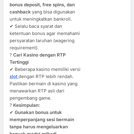
bonus deposit, free spins, dan
cashback
yang bisa digunakan
untuk meningkatkan bankroll.
✔ Selalu baca syarat dan
ketentuan bonus agar memahami
persyaratan taruhan (wagering
requirement).
?
Cari Kasino dengan RTP
Tertinggi
✔ Beberapa kasino memiliki versi
slot
dengan RTP lebih rendah.
Pastikan bermain di kasino yang
menawarkan RTP asli dari
pengembang game.
?
Kesimpulan:
✔
Gunakan bonus untuk
memperpanjang sesi bermain
tanpa harus mengeluarkan
banyak modal pribadi.