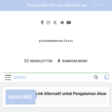
Skip
KAYA787 Alternatif dengan Alur Navigasi yang
to
Lebih Terorganisir
content
KAYA787 Alternatif melalui Desktop dengan
Proses Akses yang Lebih Nyaman
Panduan Memilih Link Alternatif untuk
Pengalaman Akses yang Lebih Nyaman dan Aman
Panduan Memilih Link Alternatif untuk
Pengalaman Akses yang Lebih Nyaman dan Aman
KAYA787 Alternatif dengan Alur Navigasi yang
Lebih Terorganisir
Pinched Nerve
Solusi Bagi Anda Yang Menderita Nyeri
KAYA787 Alternatif melalui Desktop dengan
NEWSLETTER
RANDOM NEWS
Clinic
Proses Akses yang Lebih Nyaman
Saraf Terjepit Di Pinched Nerve Clinic.
Layanan Profesional Untuk Kesehatan Saraf
MENU
Anda.
nduan Memilih Link Alternatif untuk Pengalaman Akses yan
HEADLINES
Weeks Ago