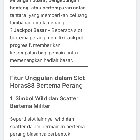
serangan udara, pengepungan
benteng, atau pertempuran antar
tentara
, yang memberikan peluang
tambahan untuk menang.
?
Jackpot Besar
– Beberapa slot
bertema perang memiliki
jackpot
progresif
, memberikan
kesempatan bagi pemain untuk
memenangkan hadiah besar.
Fitur Unggulan dalam Slot
Horas88 Bertema Perang
1. Simbol Wild dan Scatter
Bertema Militer
Seperti slot lainnya,
wild dan
scatter
dalam permainan bertema
perang biasanya berbentuk