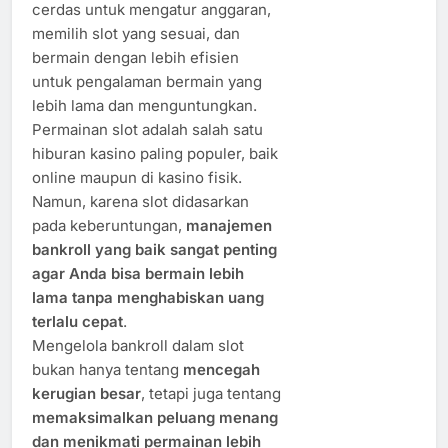
cerdas untuk mengatur anggaran,
memilih slot yang sesuai, dan
bermain dengan lebih efisien
untuk pengalaman bermain yang
lebih lama dan menguntungkan.
Permainan slot adalah salah satu
hiburan kasino paling populer, baik
online maupun di kasino fisik.
Namun, karena slot didasarkan
pada keberuntungan,
manajemen
bankroll yang baik sangat penting
agar Anda bisa bermain lebih
lama tanpa menghabiskan uang
terlalu cepat
.
Mengelola bankroll dalam slot
bukan hanya tentang
mencegah
kerugian besar
, tetapi juga tentang
memaksimalkan peluang menang
dan menikmati permainan lebih