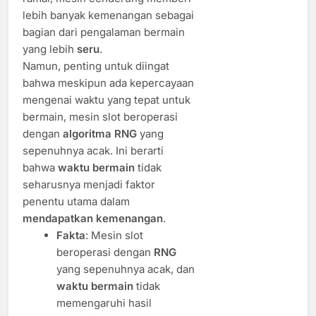
lebih banyak kemenangan sebagai
bagian dari pengalaman bermain
yang lebih
seru
.
Namun, penting untuk diingat
bahwa meskipun ada kepercayaan
mengenai waktu yang tepat untuk
bermain, mesin slot beroperasi
dengan
algoritma RNG
yang
sepenuhnya acak. Ini berarti
bahwa
waktu bermain
tidak
seharusnya menjadi faktor
penentu utama dalam
mendapatkan kemenangan
.
Fakta
: Mesin slot
beroperasi dengan
RNG
yang sepenuhnya acak, dan
waktu bermain
tidak
memengaruhi hasil