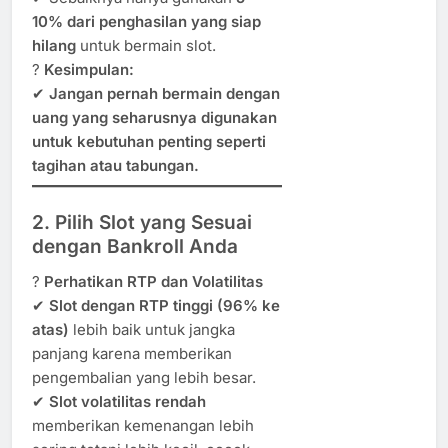
10% dari penghasilan yang siap
hilang
untuk bermain slot.
?
Kesimpulan:
✔
Jangan pernah bermain dengan
uang yang seharusnya digunakan
untuk kebutuhan penting seperti
tagihan atau tabungan.
2. Pilih Slot yang Sesuai
dengan Bankroll Anda
?
Perhatikan RTP dan Volatilitas
✔
Slot dengan RTP tinggi (96% ke
atas)
lebih baik untuk jangka
panjang karena memberikan
pengembalian yang lebih besar.
✔
Slot volatilitas rendah
memberikan kemenangan lebih