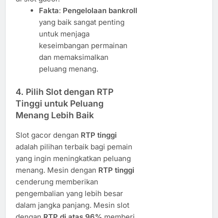
Fakta
:
Pengelolaan bankroll
yang baik sangat penting
untuk menjaga
keseimbangan permainan
dan memaksimalkan
peluang menang.
4.
Pilih Slot dengan RTP
Tinggi untuk Peluang
Menang Lebih Baik
Slot gacor dengan
RTP tinggi
adalah pilihan terbaik bagi pemain
yang ingin meningkatkan peluang
menang. Mesin dengan
RTP tinggi
cenderung memberikan
pengembalian yang lebih besar
dalam jangka panjang. Mesin slot
dengan
RTP di atas 96%
memberi