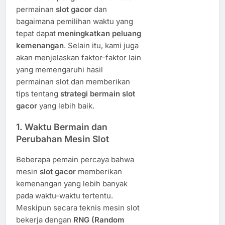
permainan
slot gacor
dan
bagaimana pemilihan waktu yang
tepat dapat
meningkatkan peluang
kemenangan
. Selain itu, kami juga
akan menjelaskan faktor-faktor lain
yang memengaruhi hasil
permainan slot dan memberikan
tips tentang
strategi bermain slot
gacor
yang lebih baik.
1.
Waktu Bermain dan
Perubahan Mesin Slot
Beberapa pemain percaya bahwa
mesin
slot gacor
memberikan
kemenangan yang lebih banyak
pada waktu-waktu tertentu.
Meskipun secara teknis mesin slot
bekerja dengan
RNG (Random