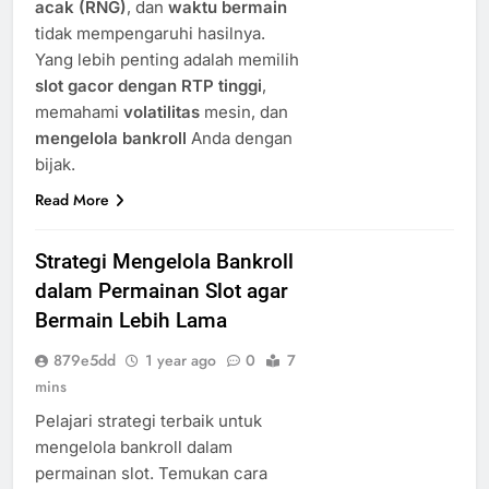
acak (RNG)
, dan
waktu bermain
tidak mempengaruhi hasilnya.
Yang lebih penting adalah memilih
slot gacor dengan RTP tinggi
,
memahami
volatilitas
mesin, dan
mengelola bankroll
Anda dengan
bijak.
Read More
Strategi Mengelola Bankroll
dalam Permainan Slot agar
Bermain Lebih Lama
879e5dd
1 year ago
0
7
mins
Pelajari strategi terbaik untuk
mengelola bankroll dalam
permainan slot. Temukan cara