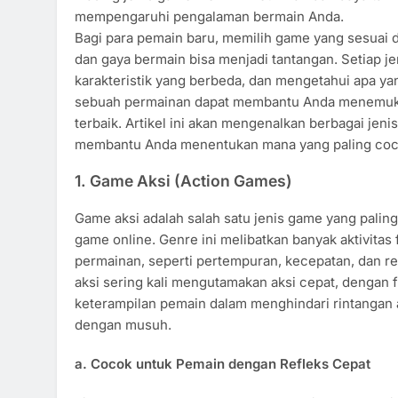
mempengaruhi pengalaman bermain Anda.
Bagi para pemain baru, memilih game yang sesuai 
dan gaya bermain bisa menjadi tantangan. Setiap j
karakteristik yang berbeda, dan mengetahui apa ya
sebuah permainan dapat membantu Anda menemu
terbaik. Artikel ini akan mengenalkan berbagai jeni
membantu Anda menentukan mana yang paling coc
1.
Game Aksi (Action Games)
Game aksi adalah salah satu jenis game yang paling
game online. Genre ini melibatkan banyak aktivitas 
permainan, seperti pertempuran, kecepatan, dan r
aksi sering kali mengutamakan aksi cepat, dengan 
keterampilan pemain dalam menghindari rintangan 
dengan musuh.
a.
Cocok untuk Pemain dengan Refleks Cepat