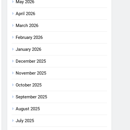
May 2026
April 2026
March 2026
February 2026
January 2026
December 2025
November 2025
October 2025
September 2025
August 2025
July 2025