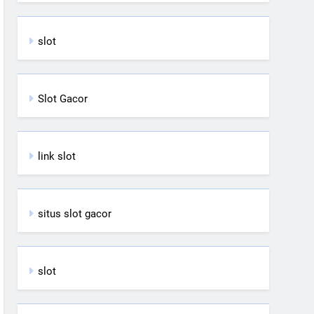
slot
Slot Gacor
link slot
situs slot gacor
slot