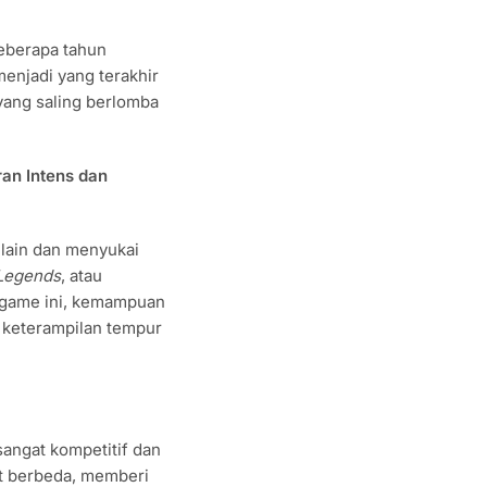
eberapa tahun
menjadi yang terakhir
yang saling berlomba
an Intens dan
lain dan menyukai
Legends
, atau
m game ini, kemampuan
 keterampilan tempur
angat kompetitif dan
at berbeda, memberi