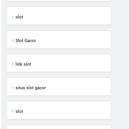
slot
Slot Gacor
link slot
situs slot gacor
slot