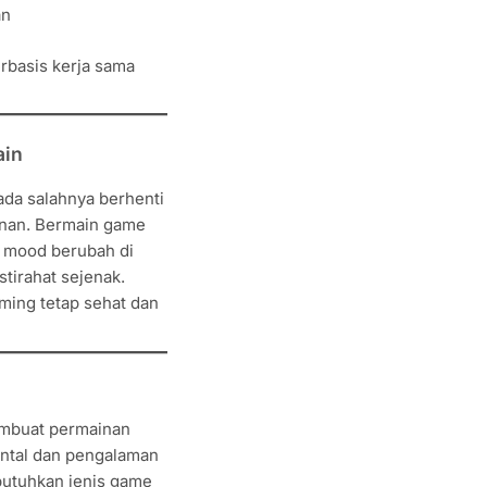
an
rbasis kerja sama
ain
da salahnya berhenti
ainan. Bermain game
a mood berubah di
stirahat sejenak.
ming tetap sehat dan
embuat permainan
ental dan pengalaman
utuhkan jenis game