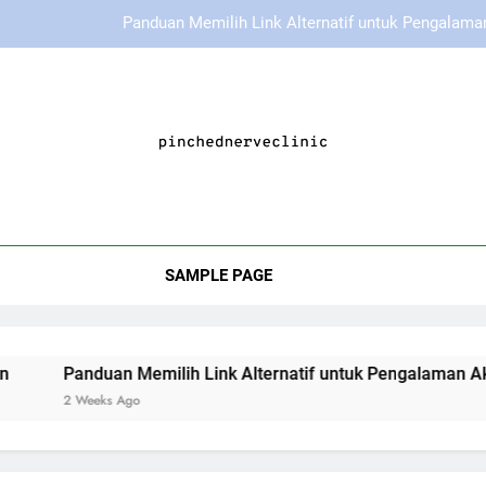
Panduan Memilih Link Alternatif untuk Pengala
KAYA787 Alternatif dengan
KAYA787 Alternatif melalui Desktop d
Panduan Memilih Link Alternatif untuk Pengala
ched Nerve Clinic
Panduan Memilih Link Alternatif untuk Pengala
i Anda Yang Menderita Nyeri Saraf Terjepit Di Pinched Nerve C
KAYA787 Alternatif dengan
SAMPLE PAGE
KAYA787 Alternatif melalui Desktop d
duan Memilih Link Alternatif untuk Pengalaman Akses yang 
eks Ago