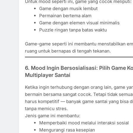
Untuk mood seperti ini, game yang cocok meliputi:
Game dengan musik lembut
Permainan bertema alam
Game dengan elemen visual minimalis
Puzzle ringan tanpa batas waktu
Game-game seperti ini membantu menstabilkan e
ruang untuk bernapas di tengah tekanan.
6. Mood Ingin Bersosialisasi: Pilih Game Ko
Multiplayer Santai
Ketika ingin terhubung dengan orang lain, game yan
bermain bersama sangat cocok. Tetapi tidak semua
harus kompetitif — banyak game santai yang bisa 
tanpa memicu stres.
Jenis game ini membantu:
Memperbaiki mood melalui interaksi sosial
Mengurangi rasa kesepian