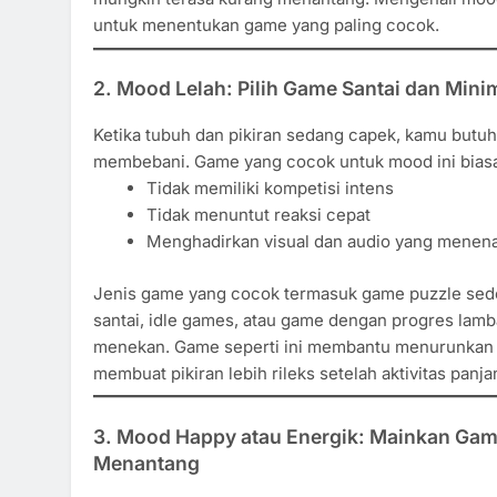
untuk menentukan game yang paling cocok.
2. Mood Lelah: Pilih Game Santai dan Min
Ketika tubuh dan pikiran sedang capek, kamu butu
membebani. Game yang cocok untuk mood ini bias
Tidak memiliki kompetisi intens
Tidak menuntut reaksi cepat
Menghadirkan visual dan audio yang menen
Jenis game yang cocok termasuk game puzzle sede
santai, idle games, atau game dengan progres lamb
menekan. Game seperti ini membantu menurunkan
membuat pikiran lebih rileks setelah aktivitas panja
3. Mood Happy atau Energik: Mainkan Ga
Menantang