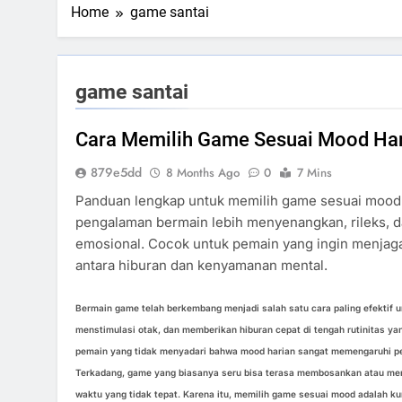
Home
game santai
game santai
Cara Memilih Game Sesuai Mood Ha
879e5dd
8 Months Ago
0
7 Mins
Panduan lengkap untuk memilih game sesuai mood 
pengalaman bermain lebih menyenangkan, rileks, 
emosional. Cocok untuk pemain yang ingin menja
antara hiburan dan kenyamanan mental.
Bermain game telah berkembang menjadi salah satu cara paling efektif 
menstimulasi otak, dan memberikan hiburan cepat di tengah rutinitas y
pemain yang tidak menyadari bahwa mood harian sangat memengaruhi p
Terkadang, game yang biasanya seru bisa terasa membosankan atau men
waktu yang tidak tepat. Karena itu, memilih game sesuai mood adalah 