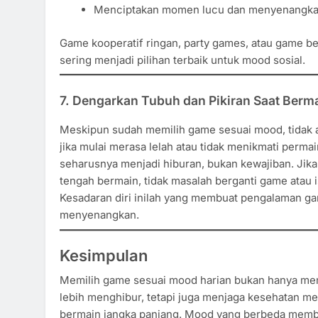
Menciptakan momen lucu dan menyenangk
Game kooperatif ringan, party games, atau game be
sering menjadi pilihan terbaik untuk mood sosial.
7. Dengarkan Tubuh dan Pikiran Saat Berm
Meskipun sudah memilih game sesuai mood, tidak a
jika mulai merasa lelah atau tidak menikmati perm
seharusnya menjadi hiburan, bukan kewajiban. Jik
tengah bermain, tidak masalah berganti game atau i
Kesadaran diri inilah yang membuat pengalaman ga
menyenangkan.
Kesimpulan
Memilih game sesuai mood harian bukan hanya m
lebih menghibur, tetapi juga menjaga kesehatan m
bermain jangka panjang. Mood yang berbeda memb