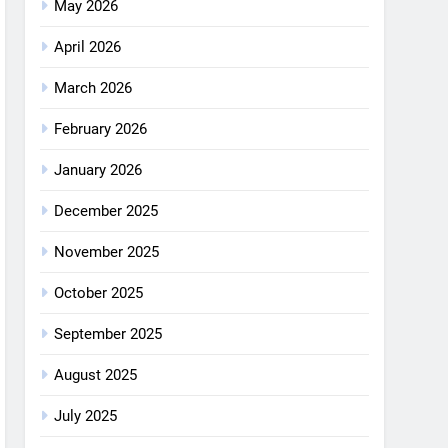
May 2026
April 2026
March 2026
February 2026
January 2026
December 2025
November 2025
October 2025
September 2025
August 2025
July 2025