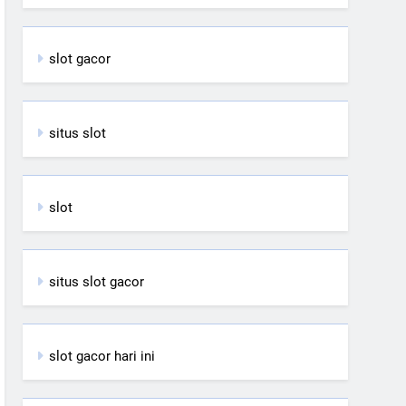
slot gacor
situs slot
slot
situs slot gacor
slot gacor hari ini