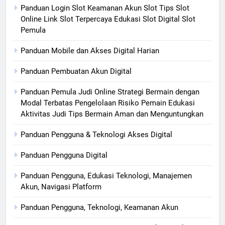
Panduan Login Slot Keamanan Akun Slot Tips Slot
Online Link Slot Terpercaya Edukasi Slot Digital Slot
Pemula
Panduan Mobile dan Akses Digital Harian
Panduan Pembuatan Akun Digital
Panduan Pemula Judi Online Strategi Bermain dengan
Modal Terbatas Pengelolaan Risiko Pemain Edukasi
Aktivitas Judi Tips Bermain Aman dan Menguntungkan
Panduan Pengguna & Teknologi Akses Digital
Panduan Pengguna Digital
Panduan Pengguna, Edukasi Teknologi, Manajemen
Akun, Navigasi Platform
Panduan Pengguna, Teknologi, Keamanan Akun