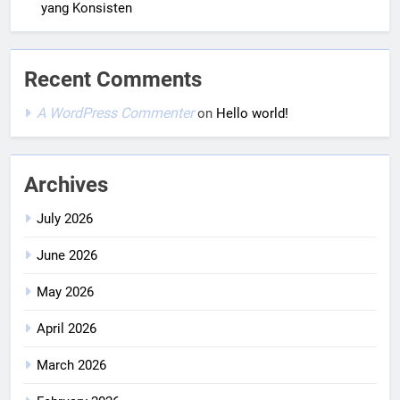
yang Konsisten
Recent Comments
A WordPress Commenter
on
Hello world!
Archives
July 2026
June 2026
May 2026
April 2026
March 2026