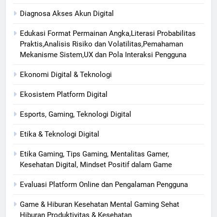
Diagnosa Akses Akun Digital
Edukasi Format Permainan Angka,Literasi Probabilitas
Praktis,Analisis Risiko dan Volatilitas,Pemahaman
Mekanisme Sistem,UX dan Pola Interaksi Pengguna
Ekonomi Digital & Teknologi
Ekosistem Platform Digital
Esports, Gaming, Teknologi Digital
Etika & Teknologi Digital
Etika Gaming, Tips Gaming, Mentalitas Gamer,
Kesehatan Digital, Mindset Positif dalam Game
Evaluasi Platform Online dan Pengalaman Pengguna
Game & Hiburan Kesehatan Mental Gaming Sehat
Hiburan Produktivitas & Kesehatan