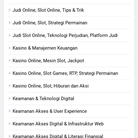
Judi Online, Slot Online, Tips & Trik
Judi Online, Slot, Strategi Permainan
Judi Slot Online, Teknologi Perjudian, Platform Judi
Kasino & Manajemen Keuangan
Kasino Online, Mesin Slot, Jackpot
Kasino Online, Slot Games, RTP, Strategi Permainan
Kasino Online, Slot, Hiburan dan Aksi
Keamanan & Teknologi Digital
Keamanan Akses & User Experience
Keamanan Akses Digital & Infrastruktur Web
Keamanan Akses Digital & Literasi Finansial