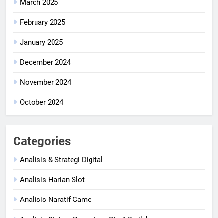
March 2025
February 2025
January 2025
December 2024
November 2024
October 2024
Categories
Analisis & Strategi Digital
Analisis Harian Slot
Analisis Naratif Game