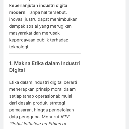
keberlanjutan industri digital
modern
. Tanpa hal tersebut,
inovasi justru dapat menimbulkan
dampak sosial yang merugikan
masyarakat dan merusak
kepercayaan publik terhadap
teknologi.
1. Makna Etika dalam Industri
Digital
Etika dalam industri digital berarti
menerapkan prinsip moral dalam
setiap tahap operasional: mulai
dari desain produk, strategi
pemasaran, hingga pengelolaan
data pengguna. Menurut
IEEE
Global Initiative on Ethics of