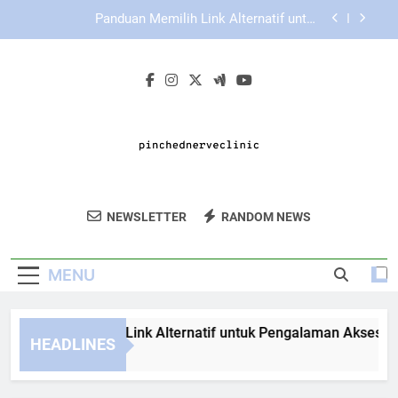
Skip
KAYA787 Alternatif dengan Alur Navigasi yang
to
Lebih Terorganisir
content
KAYA787 Alternatif melalui Desktop dengan
Proses Akses yang Lebih Nyaman
Panduan Memilih Link Alternatif untuk
Pengalaman Akses yang Lebih Nyaman dan Aman
Panduan Memilih Link Alternatif untuk
Pengalaman Akses yang Lebih Nyaman dan Aman
KAYA787 Alternatif dengan Alur Navigasi yang
Lebih Terorganisir
Pinched Nerve
Solusi Bagi Anda Yang Menderita Nyeri
KAYA787 Alternatif melalui Desktop dengan
NEWSLETTER
RANDOM NEWS
Clinic
Proses Akses yang Lebih Nyaman
Saraf Terjepit Di Pinched Nerve Clinic.
Layanan Profesional Untuk Kesehatan Saraf
MENU
Anda.
nduan Memilih Link Alternatif untuk Pengalaman Akses yan
HEADLINES
eeks Ago