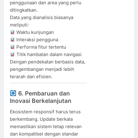
penggunaan dan area yang perlu
ditingkatkan.
Data yang dianalisis biasanya
meliputi:
Waktu kunjungan
Interaksi pengguna
Performa fitur tertentu
Titik hambatan dalam navigasi
Dengan pendekatan berbasis data,
pengembangan menjadi lebih
terarah dan efisien.
6. Pembaruan dan
Inovasi Berkelanjutan
Ekosistem responsif harus terus
berkembang. Update berkala
memastikan sistem tetap relevan
dan kompatibel dengan standar