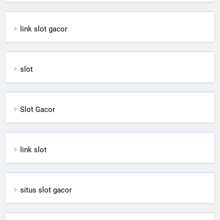
link slot gacor
slot
Slot Gacor
link slot
situs slot gacor