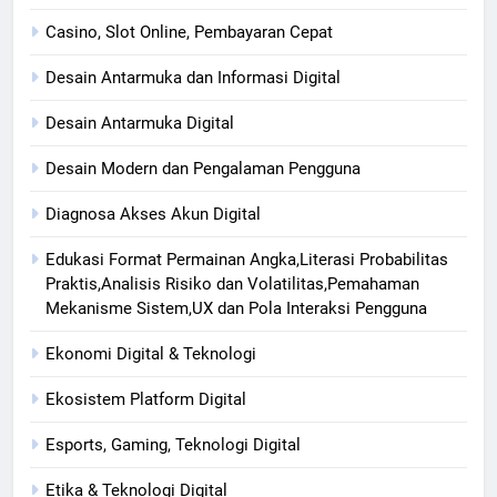
Casino, Slot Online, Pembayaran Cepat
Desain Antarmuka dan Informasi Digital
Desain Antarmuka Digital
Desain Modern dan Pengalaman Pengguna
Diagnosa Akses Akun Digital
Edukasi Format Permainan Angka,Literasi Probabilitas
Praktis,Analisis Risiko dan Volatilitas,Pemahaman
Mekanisme Sistem,UX dan Pola Interaksi Pengguna
Ekonomi Digital & Teknologi
Ekosistem Platform Digital
Esports, Gaming, Teknologi Digital
Etika & Teknologi Digital