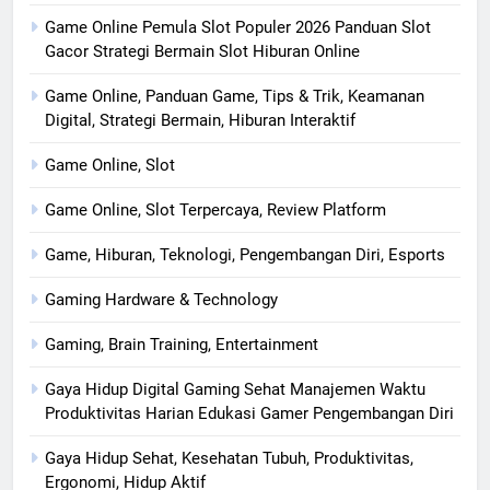
Game Online Pemula Slot Populer 2026 Panduan Slot
Gacor Strategi Bermain Slot Hiburan Online
Game Online, Panduan Game, Tips & Trik, Keamanan
Digital, Strategi Bermain, Hiburan Interaktif
Game Online, Slot
Game Online, Slot Terpercaya, Review Platform
Game, Hiburan, Teknologi, Pengembangan Diri, Esports
Gaming Hardware & Technology
Gaming, Brain Training, Entertainment
Gaya Hidup Digital Gaming Sehat Manajemen Waktu
Produktivitas Harian Edukasi Gamer Pengembangan Diri
Gaya Hidup Sehat, Kesehatan Tubuh, Produktivitas,
Ergonomi, Hidup Aktif