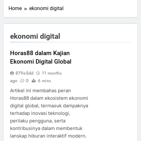
Home
ekonomi digital
ekonomi digital
Horas88 dalam Kajian
Ekonomi Digital Global
879e5dd
11 months
ago
0
6 mins
Artikel ini membahas peran
Horas88 dalam ekosistem ekonomi
digital global, termasuk dampaknya
terhadap inovasi teknologi,
perilaku pengguna, serta
kontribusinya dalam membentuk
lanskap hiburan interaktif modern.