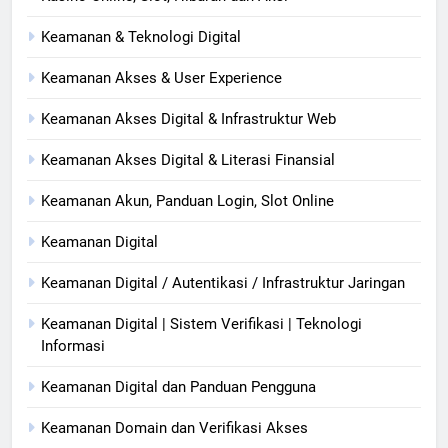
Keamanan & Teknologi Digital
Keamanan Akses & User Experience
Keamanan Akses Digital & Infrastruktur Web
Keamanan Akses Digital & Literasi Finansial
Keamanan Akun, Panduan Login, Slot Online
Keamanan Digital
Keamanan Digital / Autentikasi / Infrastruktur Jaringan
Keamanan Digital | Sistem Verifikasi | Teknologi
Informasi
Keamanan Digital dan Panduan Pengguna
Keamanan Domain dan Verifikasi Akses