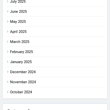
July 2025
June 2025
May 2025
April 2025
March 2025
February 2025
January 2025
December 2024
November 2024
October 2024