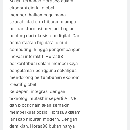
Kajian terhadap Horas88 dalam
ekonomi digital global
memperlihatkan bagaimana
sebuah platform hiburan mampu
bertransformasi menjadi bagian
penting dari ekosistem digital. Dari
pemanfaatan big data, cloud
computing, hingga pengembangan
inovasi interaktif, Horas88
berkontribusi dalam memperkaya
pengalaman pengguna sekaligus
mendorong pertumbuhan ekonomi
kreatif global.
Ke depan, integrasi dengan
teknologi mutakhir seperti AI, VR,
dan blockchain akan semakin
memperkuat posisi Horas88 dalam
lanskap hiburan modern. Dengan
demikian, Horas88 bukan hanya