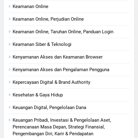
Keamanan Online
Keamanan Online, Perjudian Online
Keamanan Online, Taruhan Online, Panduan Login
Keamanan Siber & Teknologi
Kenyamanan Akses dan Keamanan Browser
Kenyamanan Akses dan Pengalaman Pengguna
Kepercayaan Digital & Brand Authority
Kesehatan & Gaya Hidup
Keuangan Digital, Pengelolaan Dana
Keuangan Pribadi, Investasi & Pengelolaan Aset,
Perencanaan Masa Depan, Strategi Finansial,
Pengembangan Diri, Karir & Pendapatan