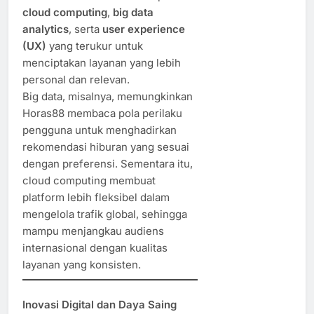
cloud computing
,
big data
analytics
, serta
user experience
(UX)
yang terukur untuk
menciptakan layanan yang lebih
personal dan relevan.
Big data, misalnya, memungkinkan
Horas88 membaca pola perilaku
pengguna untuk menghadirkan
rekomendasi hiburan yang sesuai
dengan preferensi. Sementara itu,
cloud computing membuat
platform lebih fleksibel dalam
mengelola trafik global, sehingga
mampu menjangkau audiens
internasional dengan kualitas
layanan yang konsisten.
Inovasi Digital dan Daya Saing