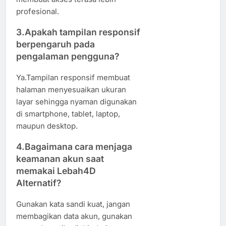
profesional.
3.Apakah tampilan responsif
berpengaruh pada
pengalaman pengguna?
Ya.Tampilan responsif membuat
halaman menyesuaikan ukuran
layar sehingga nyaman digunakan
di smartphone, tablet, laptop,
maupun desktop.
4.Bagaimana cara menjaga
keamanan akun saat
memakai Lebah4D
Alternatif?
Gunakan kata sandi kuat, jangan
membagikan data akun, gunakan