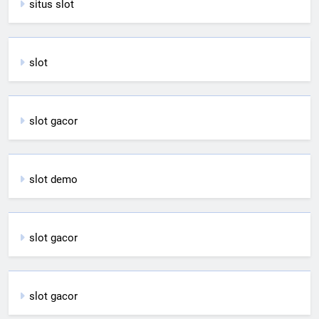
situs slot
slot
slot gacor
slot demo
slot gacor
slot gacor