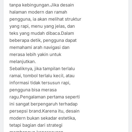
tanpa kebingungan.Jika desain
halaman modern dan ramah
pengguna, ia akan melihat struktur
yang rapi, menu yang jelas, dan
teks yang mudah dibaca.Dalam
beberapa detik, pengguna dapat
memahami arah navigasi dan
merasa lebih yakin untuk
melanjutkan.
Sebaliknya, jika tampilan terlalu
ramai, tombol terlalu kecil, atau
informasi tidak tersusun rapi,
pengguna bisa merasa
ragu.Pengalaman pertama seperti
ini sangat berpengaruh terhadap
persepsi brand.Karena itu, desain
modern bukan sekadar estetika,
tetapi bagian dari strategi