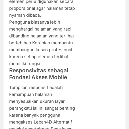
elemen perlu digunakan secara
proporsional agar halaman tetap
nyaman dibaca.
Pengguna biasanya lebih
menghargai halaman yang rapi
dibanding halaman yang terlihat
berlebihan.Kerapian membantu
membangun kesan profesional
karena setiap elemen terlihat
memiliki fungsi.
Responsivitas sebagai
Fondasi Akses Mobile
Tampilan responsif adalah
kemampuan halaman
menyesuaikan ukuran layar
perangkat.Hal ini sangat penting
karena banyak pengguna
mengakses Lebah4D Alternatif
melalui smartphone.Pada layar