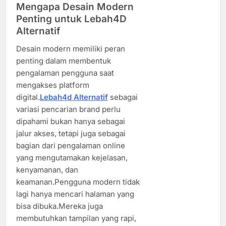
Mengapa Desain Modern
Penting untuk Lebah4D
Alternatif
Desain modern memiliki peran
penting dalam membentuk
pengalaman pengguna saat
mengakses platform
digital.
Lebah4d Alternatif
sebagai
variasi pencarian brand perlu
dipahami bukan hanya sebagai
jalur akses, tetapi juga sebagai
bagian dari pengalaman online
yang mengutamakan kejelasan,
kenyamanan, dan
keamanan.Pengguna modern tidak
lagi hanya mencari halaman yang
bisa dibuka.Mereka juga
membutuhkan tampilan yang rapi,