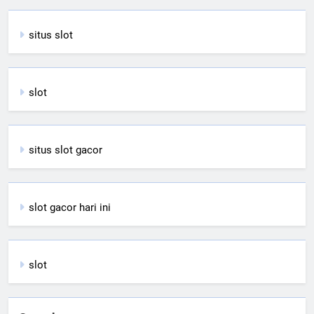
situs slot
slot
situs slot gacor
slot gacor hari ini
slot