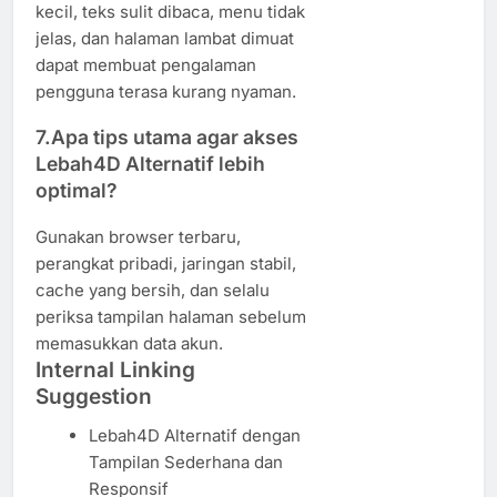
kecil, teks sulit dibaca, menu tidak
jelas, dan halaman lambat dimuat
dapat membuat pengalaman
pengguna terasa kurang nyaman.
7.Apa tips utama agar akses
Lebah4D Alternatif lebih
optimal?
Gunakan browser terbaru,
perangkat pribadi, jaringan stabil,
cache yang bersih, dan selalu
periksa tampilan halaman sebelum
memasukkan data akun.
Internal Linking
Suggestion
Lebah4D Alternatif dengan
Tampilan Sederhana dan
Responsif