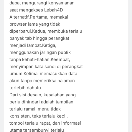
dapat mengurangi kenyamanan
saat mengakses Lebah4D
Alternatif.Pertama, memakai
browser lama yang tidak
diperbarui.Kedua, membuka terlalu
banyak tab hingga perangkat
menjadi lambat.Ketiga,
menggunakan jaringan publik
tanpa kehati-hatian.Keempat,
menyimpan kata sandi di perangkat
umum.Kelima, memasukkan data
akun tanpa memeriksa halaman
terlebih dahulu.
Dari sisi desain, kesalahan yang
perlu dihindari adalah tampilan
terlalu ramai, menu tidak
konsisten, teks terlalu kecil,
tombol terlalu rapat, dan informasi
utama tersembunyi terlalu