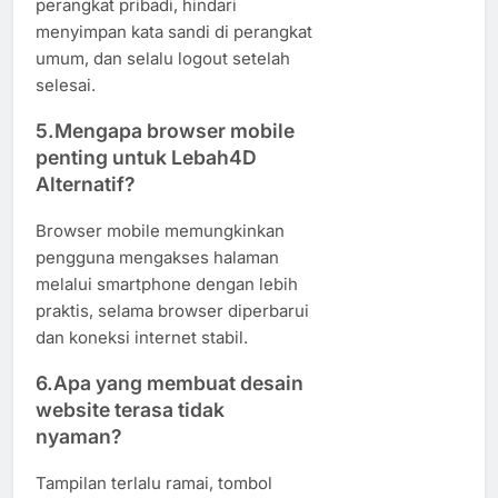
perangkat pribadi, hindari
menyimpan kata sandi di perangkat
umum, dan selalu logout setelah
selesai.
5.Mengapa browser mobile
penting untuk Lebah4D
Alternatif?
Browser mobile memungkinkan
pengguna mengakses halaman
melalui smartphone dengan lebih
praktis, selama browser diperbarui
dan koneksi internet stabil.
6.Apa yang membuat desain
website terasa tidak
nyaman?
Tampilan terlalu ramai, tombol