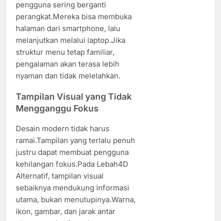
pengguna sering berganti
perangkat.Mereka bisa membuka
halaman dari smartphone, lalu
melanjutkan melalui laptop.Jika
struktur menu tetap familiar,
pengalaman akan terasa lebih
nyaman dan tidak melelahkan.
Tampilan Visual yang Tidak
Mengganggu Fokus
Desain modern tidak harus
ramai.Tampilan yang terlalu penuh
justru dapat membuat pengguna
kehilangan fokus.Pada Lebah4D
Alternatif, tampilan visual
sebaiknya mendukung informasi
utama, bukan menutupinya.Warna,
ikon, gambar, dan jarak antar