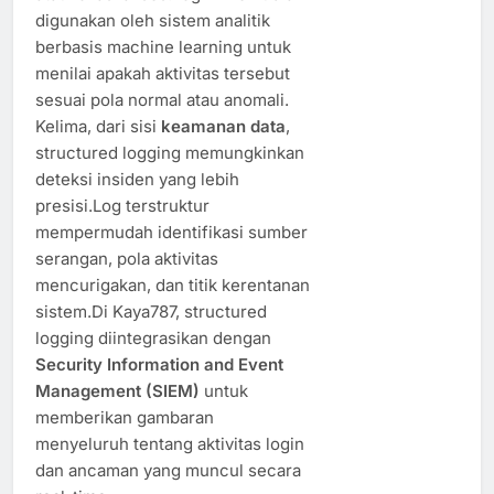
digunakan oleh sistem analitik
berbasis machine learning untuk
menilai apakah aktivitas tersebut
sesuai pola normal atau anomali.
Kelima, dari sisi
keamanan data
,
structured logging memungkinkan
deteksi insiden yang lebih
presisi.Log terstruktur
mempermudah identifikasi sumber
serangan, pola aktivitas
mencurigakan, dan titik kerentanan
sistem.Di Kaya787, structured
logging diintegrasikan dengan
Security Information and Event
Management (SIEM)
untuk
memberikan gambaran
menyeluruh tentang aktivitas login
dan ancaman yang muncul secara