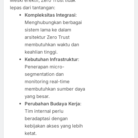
Meski efektif, Zero Trust tidak
lepas dari tantangan:
Kompleksitas Integrasi
:
Menghubungkan berbagai
sistem lama ke dalam
arsitektur Zero Trust
membutuhkan waktu dan
keahlian tinggi.
Kebutuhan Infrastruktur
:
Penerapan micro-
segmentation dan
monitoring real-time
membutuhkan sumber daya
yang besar.
Perubahan Budaya Kerja
:
Tim internal perlu
beradaptasi dengan
kebijakan akses yang lebih
ketat.