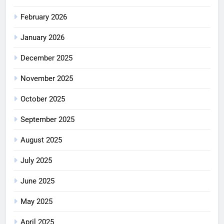
February 2026
January 2026
December 2025
November 2025
October 2025
September 2025
August 2025
July 2025
June 2025
May 2025
April 2025