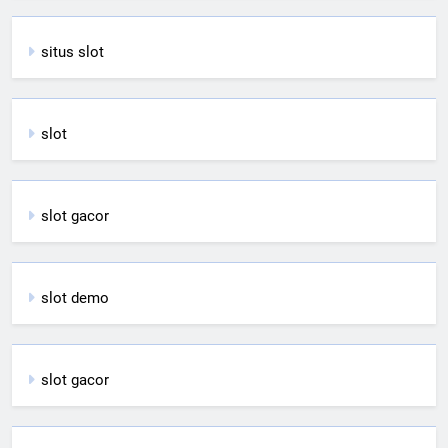
situs slot
slot
slot gacor
slot demo
slot gacor