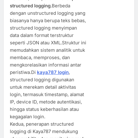
structured logging
.Berbeda
dengan unstructured logging yang
biasanya hanya berupa teks bebas,
structured logging menyimpan
data dalam format terstruktur
seperti JSON atau XML.Struktur ini
memudahkan sistem analitik untuk
membaca, memproses, dan
mengkorelasikan informasi antar
peristiwa.Di
kaya787 login
,
structured logging digunakan
untuk merekam detail aktivitas
login, termasuk timestamp, alamat
IP, device ID, metode autentikasi,
hingga status keberhasilan atau
kegagalan login.
Kedua, penerapan structured
logging di Kaya787 mendukung