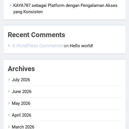
KAYA787 sebagai Platform dengan Pengalaman Akses
yang Konsisten
Recent Comments
A WordPress Commenter
on
Hello world!
Archives
July 2026
June 2026
May 2026
April 2026
March 2026