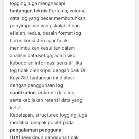
logging juga menghadapi
tantangan teknis
.Pertama, volume
data log yang besar membutuhkan
penyimpanan yang skalabel dan
efisien.Kedua, desain format log
harus konsisten agar tidak
menimbulkan kesulitan dalam
analisis data.Ketiga, ada risiko
kebocoran informasi sensitif jika
log tidak dienkripsi dengan baik.Di
Kaya787, tantangan ini diatasi
dengan penggunaan
log
sanitization
, enkripsi data log,
serta kebijakan retensi data yang
ketat.
Kedelapan, structured logging juga
memiliki dampak positif pada
pengalaman pengguna
(UX)
.Meskipun pengguna tidak