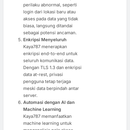
perilaku abnormal, seperti
login dari lokasi baru atau
akses pada data yang tidak
biasa, langsung ditandai
sebagai potensi ancaman.
Enkripsi Menyeluruh
Kaya787 menerapkan
enkripsi end-to-end untuk
seluruh komunikasi data.
Dengan TLS 1.3 dan enkripsi
data at-rest, privasi
pengguna tetap terjaga
meski data berpindah antar
server.
Automasi dengan AI dan
Machine Learning
Kaya787 memanfaatkan
machine learning untuk