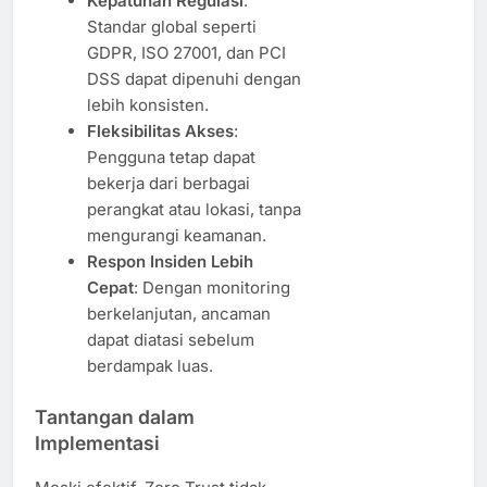
Kepatuhan Regulasi
:
Standar global seperti
GDPR, ISO 27001, dan PCI
DSS dapat dipenuhi dengan
lebih konsisten.
Fleksibilitas Akses
:
Pengguna tetap dapat
bekerja dari berbagai
perangkat atau lokasi, tanpa
mengurangi keamanan.
Respon Insiden Lebih
Cepat
: Dengan monitoring
berkelanjutan, ancaman
dapat diatasi sebelum
berdampak luas.
Tantangan dalam
Implementasi