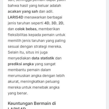
bahwa hasil yang keluar adalah
acakan yang sah
dan adil.
LARIS4D
menawarkan berbagai
jenis taruhan seperti
4D
,
3D
,
2D
,
dan
colok bebas
, memberikan
fleksibilitas kepada pemain untuk
memilih jenis taruhan yang paling
sesuai dengan strategi mereka.
Selain itu, situs ini juga
menyediakan
data statistik
dan
prediksi angka
yang sangat
membantu pemain dalam
merumuskan angka dengan lebih
akurat, meningkatkan peluang
mereka untuk menebak angka
yang benar.
Keuntungan Bermain di