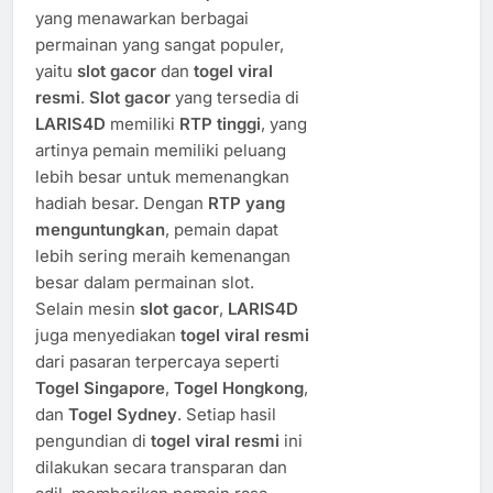
yang menawarkan berbagai
permainan yang sangat populer,
yaitu
slot gacor
dan
togel viral
resmi
.
Slot gacor
yang tersedia di
LARIS4D
memiliki
RTP tinggi
, yang
artinya pemain memiliki peluang
lebih besar untuk memenangkan
hadiah besar. Dengan
RTP yang
menguntungkan
, pemain dapat
lebih sering meraih kemenangan
besar dalam permainan slot.
Selain mesin
slot gacor
,
LARIS4D
juga menyediakan
togel viral resmi
dari pasaran terpercaya seperti
Togel Singapore
,
Togel Hongkong
,
dan
Togel Sydney
. Setiap hasil
pengundian di
togel viral resmi
ini
dilakukan secara transparan dan