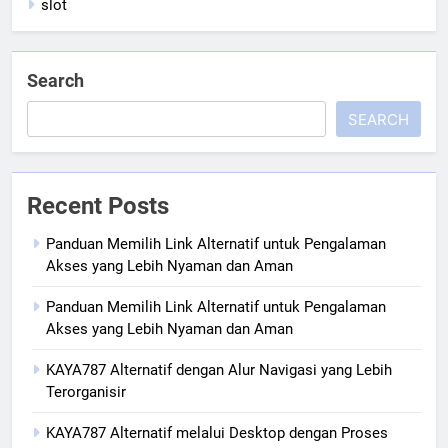
slot
Search
SEARCH
Recent Posts
Panduan Memilih Link Alternatif untuk Pengalaman
Akses yang Lebih Nyaman dan Aman
Panduan Memilih Link Alternatif untuk Pengalaman
Akses yang Lebih Nyaman dan Aman
KAYA787 Alternatif dengan Alur Navigasi yang Lebih
Terorganisir
KAYA787 Alternatif melalui Desktop dengan Proses