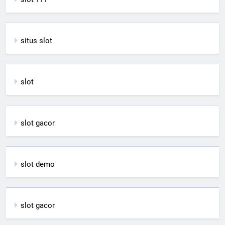
situs slot
slot
slot gacor
slot demo
slot gacor