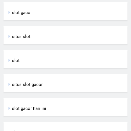
slot gacor
situs slot
slot
situs slot gacor
slot gacor hari ini