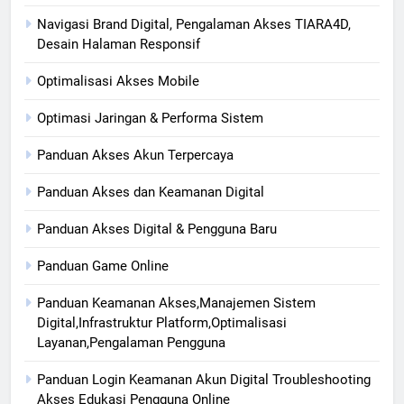
Navigasi Brand Digital, Pengalaman Akses TIARA4D,
Desain Halaman Responsif
Optimalisasi Akses Mobile
Optimasi Jaringan & Performa Sistem
Panduan Akses Akun Terpercaya
Panduan Akses dan Keamanan Digital
Panduan Akses Digital & Pengguna Baru
Panduan Game Online
Panduan Keamanan Akses,Manajemen Sistem
Digital,Infrastruktur Platform,Optimalisasi
Layanan,Pengalaman Pengguna
Panduan Login Keamanan Akun Digital Troubleshooting
Akses Edukasi Pengguna Online